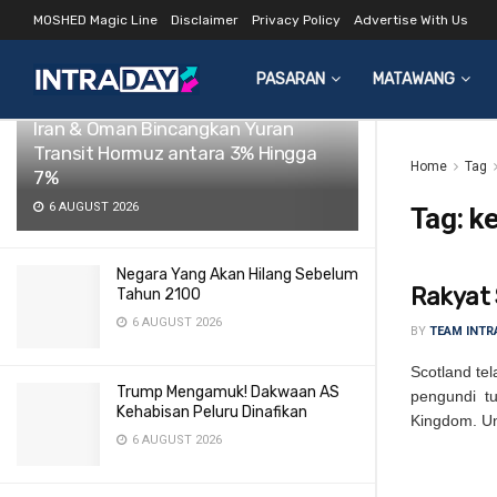
MOSHED Magic Line
Disclaimer
Privacy Policy
Advertise With Us
LATEST
TRENDING
Filter
PASARAN
MATAWANG
Iran & Oman Bincangkan Yuran
Transit Hormuz antara 3% Hingga
Home
Tag
7%
6 AUGUST 2026
Tag:
ke
Negara Yang Akan Hilang Sebelum
Rakyat 
Tahun 2100
6 AUGUST 2026
BY
TEAM INTR
Scotland te
Trump Mengamuk! Dakwaan AS
pengundi tu
Kehabisan Peluru Dinafikan
Kingdom. Un
6 AUGUST 2026