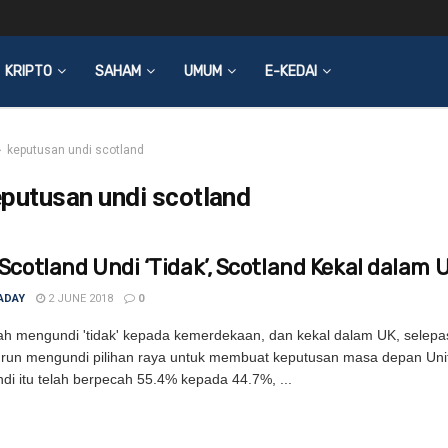
KRIPTO
SAHAM
UMUM
E-KEDAI
keputusan undi scotland
putusan undi scotland
Scotland Undi ‘Tidak’, Scotland Kekal dalam 
ADAY
2 JUNE 2018
0
lah mengundi 'tidak' kepada kemerdekaan, dan kekal dalam UK, selepas
run mengundi pilihan raya untuk membuat keputusan masa depan Uni
di itu telah berpecah 55.4% kepada 44.7%, ...