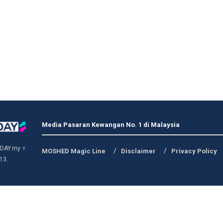
Media Pasaran Kewangan No. 1 di Malaysia
DAY.my ⚡
MOSHED Magic Line
Disclaimer
Privacy Policy
13.