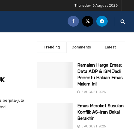
Thursday, 6 August 2026
Trending
Comments
Latest
Ramalan Harga Emas:
Data ADP & ISM Jadi
Penentu Haluan Emas
UK
Malam Ini!
5 AUGUST 2026
 berjuta-juta
Emas Meroket Susulan
ted
Konflik AS-Iran Bakal
Berakhir
6 AUGUST 2026