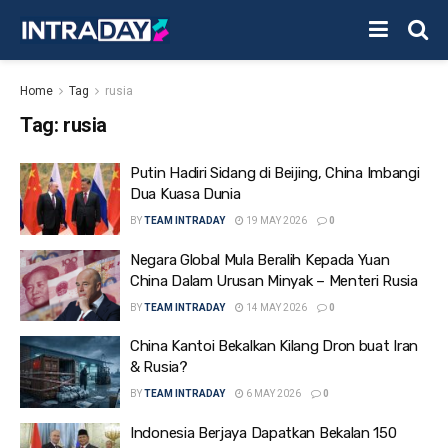
Home
Tag
rusia
Tag:
rusia
Putin Hadiri Sidang di Beijing, China Imbangi
Dua Kuasa Dunia
BY
TEAM INTRADAY
19 MAY 2026
0
Negara Global Mula Beralih Kepada Yuan
China Dalam Urusan Minyak – Menteri Rusia
BY
TEAM INTRADAY
14 MAY 2026
0
China Kantoi Bekalkan Kilang Dron buat Iran
& Rusia?
BY
TEAM INTRADAY
6 MAY 2026
0
Indonesia Berjaya Dapatkan Bekalan 150