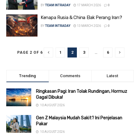
BY
TEAM INTRADAY
17 MARCH 2026
0
Kenapa Rusia & China Elak Perang Iran?
BY
TEAM INTRADAY
13 MARCH 2026
0
1
2
3
…
6
PAGE 2 OF 6
Trending
Comments
Latest
Ringkasan Pagi: Iran Tolak Rundingan, Hormuz
Gagal Dibuka!
10 AUGUST 2026
Gen Z Malaysia Mudah Sakit? Ini Penjelasan
Pakar
10 AUGUST 2026