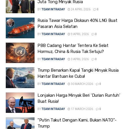
Juta Tong Minyak Rusia
BY
TEAM INTRADAY
24 APRIL 2026
0
Rusia Tawar Harga Diskaun 40% LNG Buat
Pasaran Asia Selatan
BY
TEAM INTRADAY
9 APRIL 2026
0
PBB Cadang Hantar Tentera Ke Selat
Hormuz, China & Rusia Tak Setuju?
BY
TEAM INTRADAY
3 APRIL 2026
0
Trump Benarkan Kapal Tangki Minyak Rusia
Hantar Bantuan ke Cuba!
BY
TEAM INTRADAY
30 MARCH 2026
0
Lonjakan Harga Minyak Beri ‘Durian Runtuh’
Buat Rusia!
BY
TEAM INTRADAY
17 MARCH 2026
0
“Putin Takut Dengan Kami, Bukan NATO”-
Trump