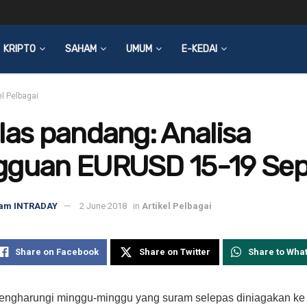
KRIPTO
SAHAM
UMUM
E-KEDAI
el Pelbagai
las pandang: Analisa
gguan EURUSD 15-19 Sep
am INTRADAY
2 June 2018
in
Artikel Pelbagai
Share on Facebook
Share on Twitter
Share to Wha
engharungi minggu-minggu yang suram selepas diniagakan ke