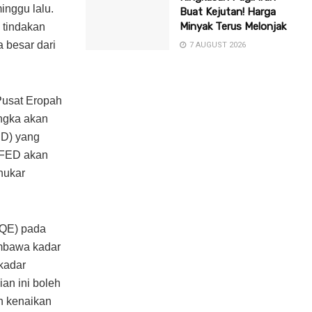
inggu lalu.
Buat Kejutan! Harga
Minyak Terus Melonjak
 tindakan
 besar dari
7 AUGUST 2026
Pusat Eropah
ngka akan
ED) yang
 FED akan
nukar
(QE) pada
embawa kadar
kadar
an ini boleh
n kenaikan