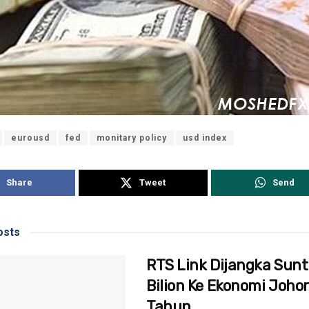
eurousd
fed
monitary policy
usd index
Share
Tweet
Send
sts
RTS Link Dijangka Sunt
Bilion Ke Ekonomi Johor
Tahun