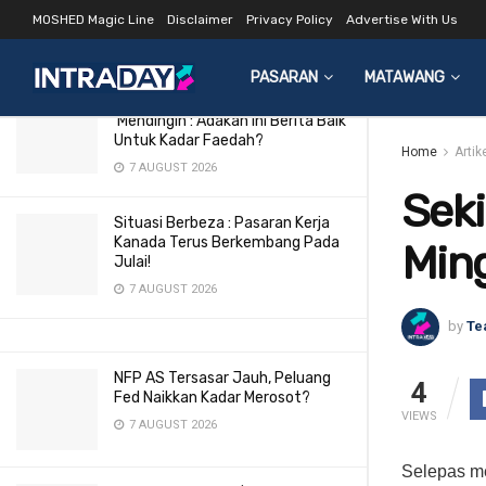
EURUSD 15-19 Sept
MOSHED Magic Line
Disclaimer
Privacy Policy
Advertise With Us
LATEST
TRENDING
Filter
2 JUNE 2018
PASARAN
MATAWANG
Pasaran Buruh AS Makin
‘Mendingin’: Adakah Ini Berita Baik
Untuk Kadar Faedah?
Home
Artik
7 AUGUST 2026
Seki
Situasi Berbeza : Pasaran Kerja
Kanada Terus Berkembang Pada
Min
Julai!
7 AUGUST 2026
by
Te
NFP AS Tersasar Jauh, Peluang
4
Fed Naikkan Kadar Merosot?
VIEWS
7 AUGUST 2026
Selepas m