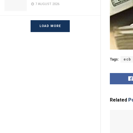
7 AUGUST 2026
LOAD MORE
Tags:
ecb
Related
Po