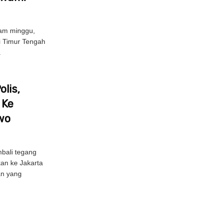
am minggu,
di Timur Tengah
.
lis,
 Ke
wo
bali tegang
kan ke Jakarta
an yang