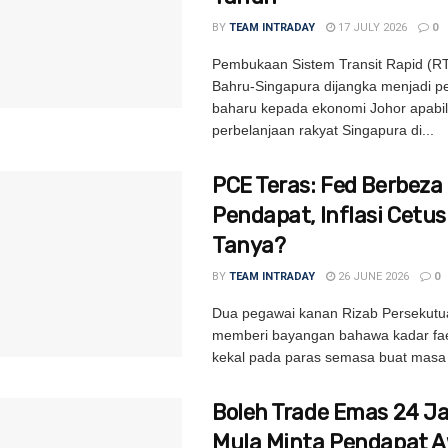
BY
TEAM INTRADAY
17 JULY 2026
0
Pembukaan Sistem Transit Rapid (RT
Bahru-Singapura dijangka menjadi 
baharu kepada ekonomi Johor apabi
perbelanjaan rakyat Singapura di...
PCE Teras: Fed Berbeza
Pendapat, Inflasi Cetu
Tanya?
BY
TEAM INTRADAY
26 JUNE 2026
0
Dua pegawai kanan Rizab Persekutu
memberi bayangan bahawa kadar fa
kekal pada paras semasa buat masa i
Boleh Trade Emas 24 
Mula Minta Pendapat 