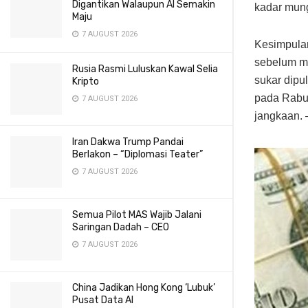
Digantikan Walaupun AI Semakin
kadar mung
Maju
7 AUGUST 2026
Kesimpulan
sebelum me
Rusia Rasmi Luluskan Kawal Selia
sukar dipu
Kripto
pada Rabu 
7 AUGUST 2026
jangkaan.
Iran Dakwa Trump Pandai
Berlakon – “Diplomasi Teater”
7 AUGUST 2026
Semua Pilot MAS Wajib Jalani
Saringan Dadah – CEO
7 AUGUST 2026
China Jadikan Hong Kong ‘Lubuk’
Pusat Data AI