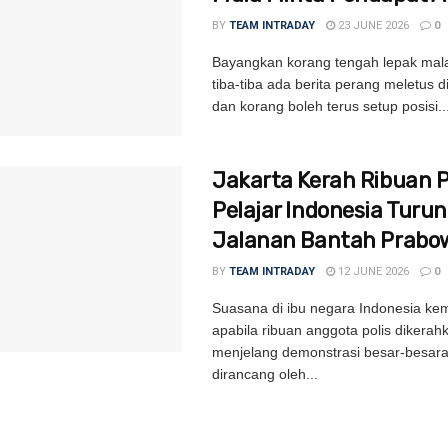
BY
TEAM INTRADAY
23 JUNE 2026
0
Bayangkan korang tengah lepak mal
tiba-tiba ada berita perang meletus 
dan korang boleh terus setup posisi..
Jakarta Kerah Ribuan Po
Pelajar Indonesia Turun
Jalanan Bantah Prabo
BY
TEAM INTRADAY
12 JUNE 2026
0
Suasana di ibu negara Indonesia kem
apabila ribuan anggota polis dikerah
menjelang demonstrasi besar-besar
dirancang oleh...