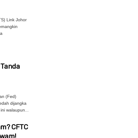
S) Link Johor
pemangkin
la
s Tanda
an (Fed)
edah dijangka
ni walaupun...
Jam? CFTC
Awam!