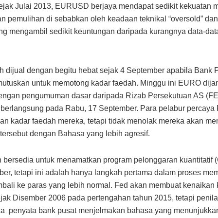
ejak Julai 2013, EURUSD berjaya mendapat sedikit kekuatan m
 pemulihan di sebabkan oleh keadaan teknikal “oversold” dan
ng mengambil sedikit keuntungan daripada kurangnya data-data
 dijual dengan begitu hebat sejak 4 September apabila Bank 
utuskan untuk memotong kadar faedah. Minggu ini EURO dija
dengan pengumuman dasar daripada Rizab Persekutuan AS (F
 berlangsung pada Rabu, 17 September. Para pelabur percaya
n kadar faedah mereka, tetapi tidak menolak mereka akan me
tersebut dengan Bahasa yang lebih agresif.
bersedia untuk menamatkan program pelonggaran kuantitatif 
ber, tetapi ini adalah hanya langkah pertama dalam proses m
bali ke paras yang lebih normal. Fed akan membuat kenaikan 
jak Disember 2006 pada pertengahan tahun 2015, tetapi penilai
ika penyata bank pusat menjelmakan bahasa yang menunjukka