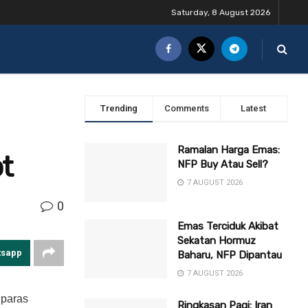
Saturday, 8 August 2026
Trending
Comments
Latest
Ramalan Harga Emas:
t
NFP Buy Atau Sell?
7 AUGUST 2026
0
Emas Terciduk Akibat
Sekatan Hormuz
tsapp
Baharu, NFP Dipantau
7 AUGUST 2026
 paras
Ringkasan Pagi: Iran