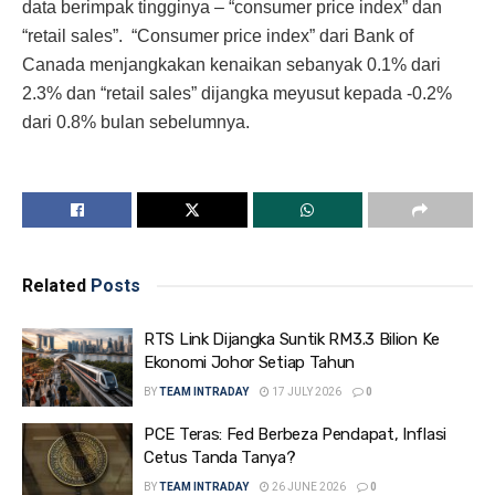
data berimpak tingginya – “consumer price index” dan
“retail sales”. “Consumer price index” dari Bank of
Canada menjangkakan kenaikan sebanyak 0.1% dari
2.3% dan “retail sales” dijangka meyusut kepada -0.2%
dari 0.8% bulan sebelumnya.
Related
Posts
RTS Link Dijangka Suntik RM3.3 Bilion Ke
Ekonomi Johor Setiap Tahun
BY
TEAM INTRADAY
17 JULY 2026
0
PCE Teras: Fed Berbeza Pendapat, Inflasi
Cetus Tanda Tanya?
BY
TEAM INTRADAY
26 JUNE 2026
0