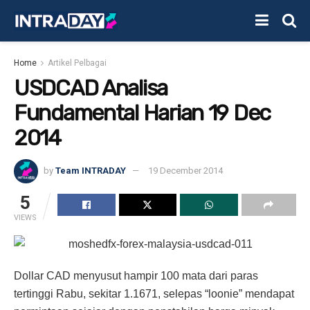
Home
Artikel Pelbagai
USDCAD Analisa
Fundamental Harian 19 Dec
2014
by
Team INTRADAY
19 December 2014
5
VIEWS
Dollar CAD menyusut hampir 100 mata dari paras
tertinggi Rabu, sekitar 1.1671, selepas “loonie” mendapat