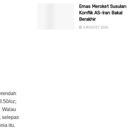
Emas Meroket Susulan
Konflik AS-Iran Bakal
Berakhir
6 AUGUST 2026
terendah
8.50/oz;
n. Walau
 selepas
ia itu.