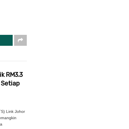
ik RM3.3
 Setiap
S) Link Johor
pemangkin
la