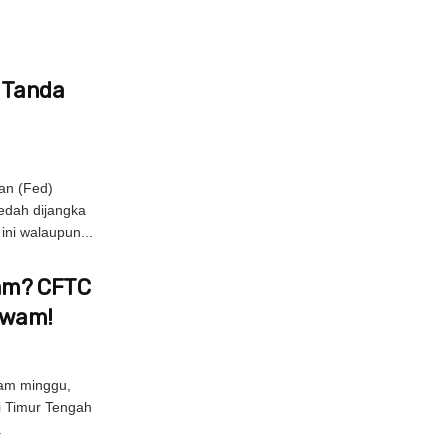
s Tanda
an (Fed)
edah dijangka
ni walaupun...
Jam? CFTC
Awam!
am minggu,
di Timur Tengah
.