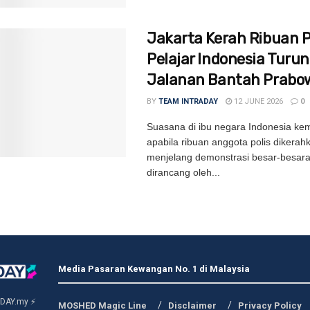
Jakarta Kerah Ribuan Po
Pelajar Indonesia Turun
Jalanan Bantah Prabo
BY
TEAM INTRADAY
12 JUNE 2026
0
Suasana di ibu negara Indonesia kem
apabila ribuan anggota polis dikerah
menjelang demonstrasi besar-besar
dirancang oleh...
Media Pasaran Kewangan No. 1 di Malaysia
DAY.my ⚡
MOSHED Magic Line
Disclaimer
Privacy Policy