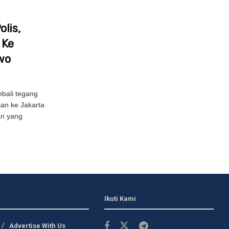
lis,
 Ke
wo
bali tegang
kan ke Jakarta
an yang
Ikuti Kami
Advertise With Us