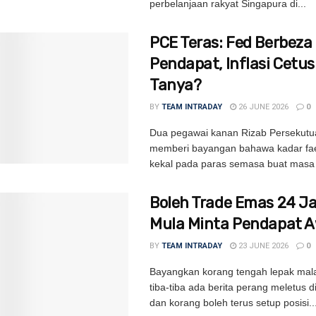
perbelanjaan rakyat Singapura di...
PCE Teras: Fed Berbeza
Pendapat, Inflasi Cetu
Tanya?
BY
TEAM INTRADAY
26 JUNE 2026
0
Dua pegawai kanan Rizab Persekutu
memberi bayangan bahawa kadar fa
kekal pada paras semasa buat masa i
Boleh Trade Emas 24 
Mula Minta Pendapat 
BY
TEAM INTRADAY
23 JUNE 2026
0
Bayangkan korang tengah lepak mal
tiba-tiba ada berita perang meletus 
dan korang boleh terus setup posisi..