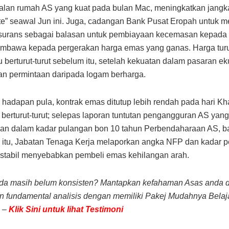
alan rumah AS yang kuat pada bulan Mac, meningkatkan jang
rate” seawal Jun ini. Juga, cadangan Bank Pusat Eropah untuk 
insurans sebagai balasan untuk pembiayaan kecemasan kepada
mbawa kepada pergerakan harga emas yang ganas. Harga tur
 berturut-turut sebelum itu, setelah kekuatan dalam pasaran eku
n permintaan daripada logam berharga.
 hadapan pula, kontrak emas ditutup lebih rendah pada hari Kh
 berturut-turut; selepas laporan tuntutan pengangguran AS yang
an dalam kadar pulangan bon 10 tahun Perbendaharaan AS, bar
 itu, Jabatan Tenaga Kerja melaporkan angka NFP dan kadar 
 stabil menyebabkan pembeli emas kehilangan arah.
nda masih belum konsisten? Mantapkan kefahaman Asas anda 
an fundamental analisis dengan memiliki Pakej Mudahnya Belaja
 –
Klik Sini untuk lihat Testimoni