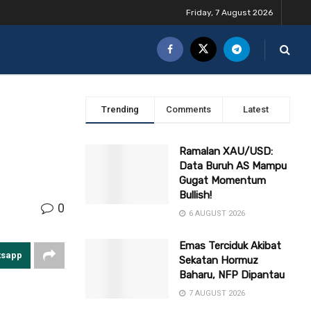
Friday, 7 August 2026
Trending
Comments
Latest
Ramalan XAU/USD:
Data Buruh AS Mampu
Gugat Momentum
Bullish!
0
6 AUGUST 2026
Emas Terciduk Akibat
tsapp
Sekatan Hormuz
Baharu, NFP Dipantau
7 AUGUST 2026