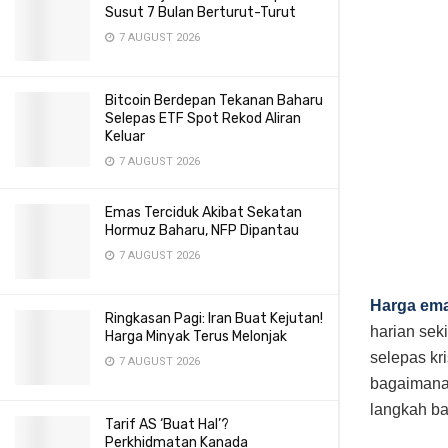
Susut 7 Bulan Berturut-Turut
7 AUGUST 2026
Bitcoin Berdepan Tekanan Baharu
Selepas ETF Spot Rekod Aliran
Keluar
7 AUGUST 2026
Emas Terciduk Akibat Sekatan
Hormuz Baharu, NFP Dipantau
7 AUGUST 2026
Harga em
Ringkasan Pagi: Iran Buat Kejutan!
harian sek
Harga Minyak Terus Melonjak
selepas kr
7 AUGUST 2026
bagaimana
langkah ba
Tarif AS ‘Buat Hal’?
Perkhidmatan Kanada