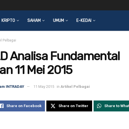
KRIPTO
SAHAM
UMUM
E-KEDAI
el Pelbagai
D Analisa Fundamental
an 11 Mei 2015
am INTRADAY
11 May 2015
in
Artikel Pelbagai
Share on Facebook
Share on Twitter
Share to Wha