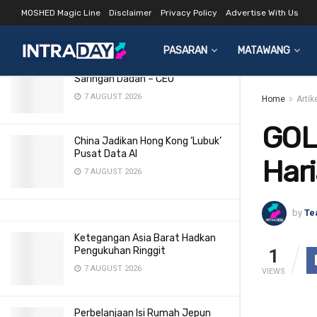
Mei 2015
MOSHED Magic Line
Disclaimer
Privacy Policy
Advertise With Us
LATEST
TRENDING
Filter
11 MAY 2015
PASARAN
MATAWANG
Semua Pilot MAS Wajib Jalani
Saringan Dadah – CEO
7 AUGUST 2026
Home
Artik
GOL
China Jadikan Hong Kong ‘Lubuk’
Pusat Data AI
Hari
7 AUGUST 2026
by
Te
Ketegangan Asia Barat Hadkan
Pengukuhan Ringgit
1
7 AUGUST 2026
VIEWS
Perbelanjaan Isi Rumah Jepun