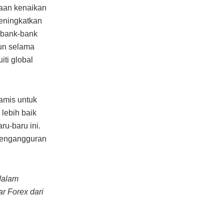
kaan kenaikan
meningkatkan
 bank-bank
un selama
iti global
amis untuk
 lebih baik
u-baru ini.
pengangguran
dalam
r Forex dari