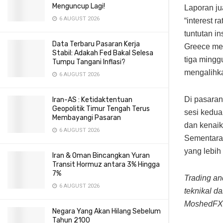
Menguncup Lagi!
Laporan ju
6 AUGUST 2026
“interest 
tuntutan 
Data Terbaru Pasaran Kerja
Greece me
Stabil: Adakah Fed Bakal Selesa
tiga minggu
Tumpu Tangani Inflasi?
mengalihka
6 AUGUST 2026
Di pasaran
Iran-AS : Ketidaktentuan
Geopolitik Timur Tengah Terus
sesi kedua
Membayangi Pasaran
dan kenaik
6 AUGUST 2026
Sementara
yang lebih
Iran & Oman Bincangkan Yuran
Transit Hormuz antara 3% Hingga
7%
Trading a
6 AUGUST 2026
teknikal d
MoshedFX
Negara Yang Akan Hilang Sebelum
Tahun 2100