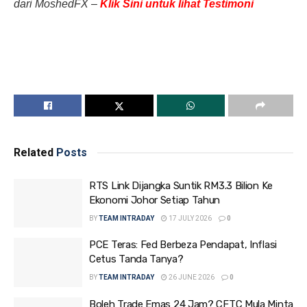
dari MoshedFX –
Klik Sini untuk lihat Testimoni
Related
Posts
RTS Link Dijangka Suntik RM3.3 Bilion Ke
Ekonomi Johor Setiap Tahun
BY
TEAM INTRADAY
17 JULY 2026
0
PCE Teras: Fed Berbeza Pendapat, Inflasi
Cetus Tanda Tanya?
BY
TEAM INTRADAY
26 JUNE 2026
0
Boleh Trade Emas 24 Jam? CFTC Mula Minta