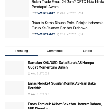
Boleh Trade Emas 24 Jam? CFTC Mula Minta
Pendapat Awam!
BY
TEAM INTRADAY
23 JUNE 2026
0
Jakarta Kerah Ribuan Polis, Pelajar Indonesia
Turun Ke Jalanan Bantah Prabowo
BY
TEAM INTRADAY
12 JUNE 2026
0
Trending
Comments
Latest
Ramalan XAU/USD: Data Buruh AS Mampu
Gugat Momentum Bullish!
6 AUGUST 2026
Emas Meroket Susulan Konflik AS-Iran Bakal
Berakhir
6 AUGUST 2026
Emas Terciduk Akibat Sekatan Hormuz Baharu,
NFP Dipantau