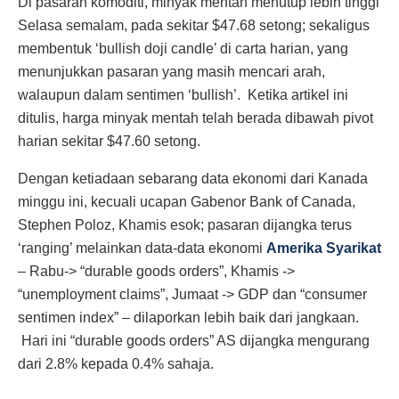
Di pasaran komoditi, minyak mentah menutup lebih tinggi
Selasa semalam, pada sekitar $47.68 setong; sekaligus
membentuk ‘bullish doji candle’ di carta harian, yang
menunjukkan pasaran yang masih mencari arah,
walaupun dalam sentimen ‘bullish’. Ketika artikel ini
ditulis, harga minyak mentah telah berada dibawah pivot
harian sekitar $47.60 setong.
Dengan ketiadaan sebarang data ekonomi dari Kanada
minggu ini, kecuali ucapan Gabenor Bank of Canada,
Stephen Poloz, Khamis esok; pasaran dijangka terus
‘ranging’ melainkan data-data ekonomi
Amerika Syarikat
– Rabu-> “durable goods orders”, Khamis ->
“unemployment claims”, Jumaat -> GDP dan “consumer
sentimen index” – dilaporkan lebih baik dari jangkaan.
Hari ini “durable goods orders” AS dijangka mengurang
dari 2.8% kepada 0.4% sahaja.