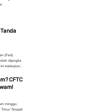
la
s Tanda
an (Fed)
edah dijangka
ni walaupun...
Jam? CFTC
Awam!
am minggu,
di Timur Tengah