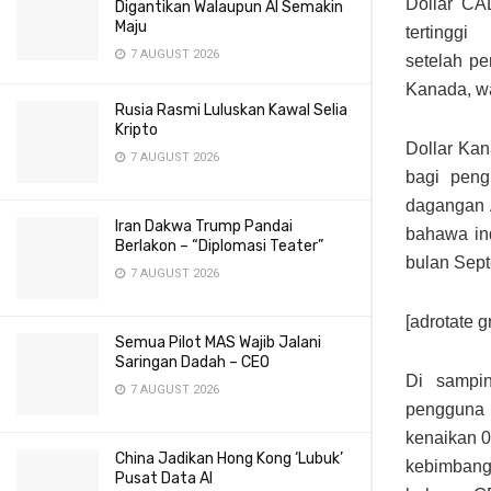
Dollar CA
Digantikan Walaupun AI Semakin
Maju
tertingg
7 AUGUST 2026
setelah p
Kanada, w
Rusia Rasmi Luluskan Kawal Selia
Kripto
Dollar Kan
7 AUGUST 2026
bagi peng
dagangan A
Iran Dakwa Trump Pandai
bahawa in
Berlakon – “Diplomasi Teater”
bulan Sept
7 AUGUST 2026
[adrotate g
Semua Pilot MAS Wajib Jalani
Saringan Dadah – CEO
Di sampin
7 AUGUST 2026
pengguna
kenaikan 
China Jadikan Hong Kong ‘Lubuk’
kebimbang
Pusat Data AI