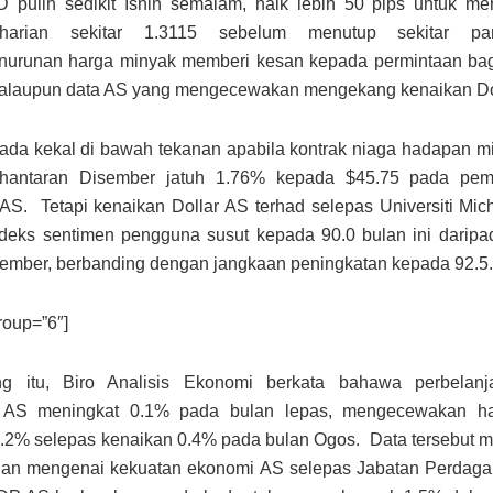
D pulih sedikit Isnin semalam, naik lebih 50 pips untuk me
i harian sekitar 1.3115 sebelum menutup sekitar pa
enurunan harga minyak memberi kesan kepada permintaan ba
alaupun data AS yang mengecewakan mengekang kenaikan Do
ada kekal di bawah tekanan apabila kontrak niaga hadapan 
hantaran Disember jatuh 1.76% kepada $45.75 pada pem
S. Tetapi kenaikan Dollar AS terhad selepas Universiti Mic
deks sentimen pengguna susut kepada 90.0 bulan ini daripa
ember, berbanding dengan jangkaan peningkatan kepada 92.5.
roup=”6″]
g itu, Biro Analisis Ekonomi berkata bahawa perbelanj
 AS meningkat 0.1% pada bulan lepas, mengecewakan ha
0.2% selepas kenaikan 0.4% pada bulan Ogos. Data tersebut
an mengenai kekuatan ekonomi AS selepas Jabatan Perdaga