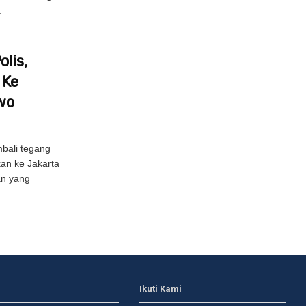
.
lis,
 Ke
wo
bali tegang
kan ke Jakarta
an yang
Ikuti Kami