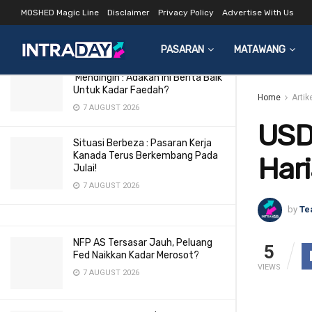
Harian 3 Nov 2015
MOSHED Magic Line
Disclaimer
Privacy Policy
Advertise With Us
LATEST
TRENDING
Filter
19 NOVEMBER 2015
PASARAN
MATAWANG
Pasaran Buruh AS Makin
‘Mendingin’: Adakah Ini Berita Baik
Untuk Kadar Faedah?
Home
Artik
7 AUGUST 2026
USD
Situasi Berbeza : Pasaran Kerja
Kanada Terus Berkembang Pada
Hari
Julai!
7 AUGUST 2026
by
Te
NFP AS Tersasar Jauh, Peluang
5
Fed Naikkan Kadar Merosot?
VIEWS
7 AUGUST 2026