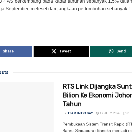
P AS berkembang pada kadar tahunan sebanyak 1.5% dalam
ga September, meleset dari jangkaan pertumbuhan sebanyak 1
Share
Tweet
Send
sts
RTS Link Dijangka Sunt
Bilion Ke Ekonomi Johor
Tahun
BY
TEAM INTRADAY
17 JULY 2026
0
Pembukaan Sistem Transit Rapid (RT
Bahru-Singapura dijangka menjadi 