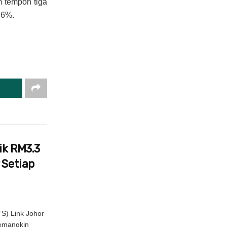
 tempoh tiga
.6%.
ik RM3.3
 Setiap
S) Link Johor
pemangkin