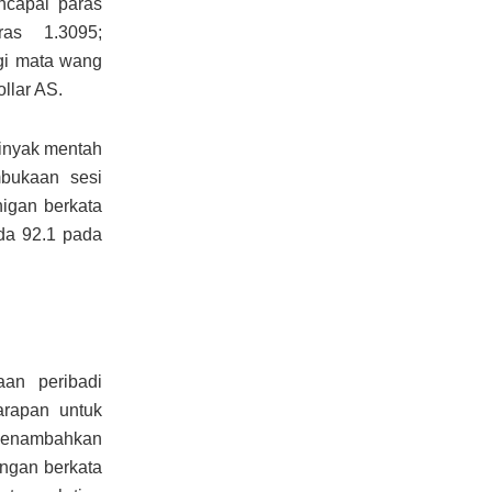
ncapai paras
ras 1.3095;
gi mata wang
llar AS.
minyak mentah
bukaan sesi
higan berkata
da 92.1 pada
aan peribadi
rapan untuk
 menambahkan
ngan berkata