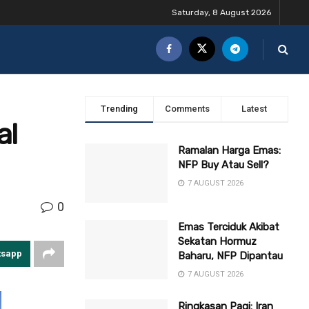
Saturday, 8 August 2026
Trending
Comments
Latest
al
Ramalan Harga Emas:
NFP Buy Atau Sell?
7 AUGUST 2026
0
Emas Terciduk Akibat
Sekatan Hormuz
tsapp
Baharu, NFP Dipantau
7 AUGUST 2026
Ringkasan Pagi: Iran