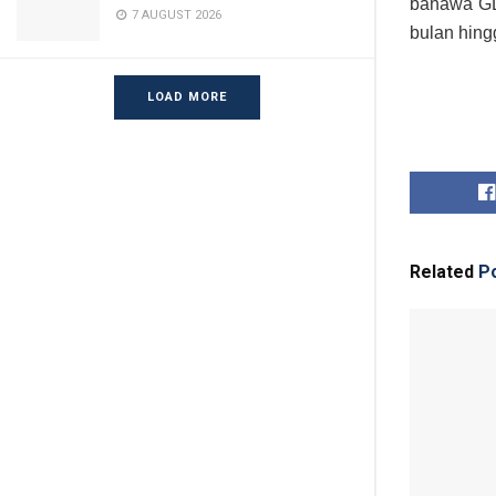
bahawa GD
7 AUGUST 2026
bulan hing
LOAD MORE
Related
Po