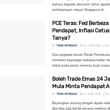
baharu kepada ekonomi Johor apabi
perbelanjaan rakyat Singapura di...
PCE Teras: Fed Berbeza
Pendapat, Inflasi Cetu
Tanya?
BY
TEAM INTRADAY
26 JUNE 2026
0
Dua pegawai kanan Rizab Persekutu
memberi bayangan bahawa kadar fa
kekal pada paras semasa buat masa i
Boleh Trade Emas 24 
Mula Minta Pendapat 
BY
TEAM INTRADAY
23 JUNE 2026
0
Bayangkan korang tengah lepak mal
tiba-tiba ada berita perang meletus 