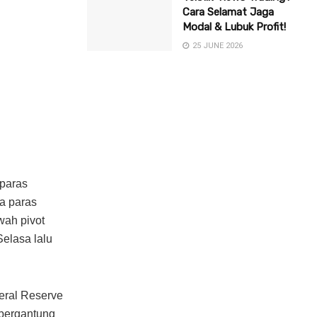
Cara Selamat Jaga
Modal & Lubuk Profit!
25 JUNE 2026
 paras
da paras
wah pivot
Selasa lalu
eral Reserve
bergantung