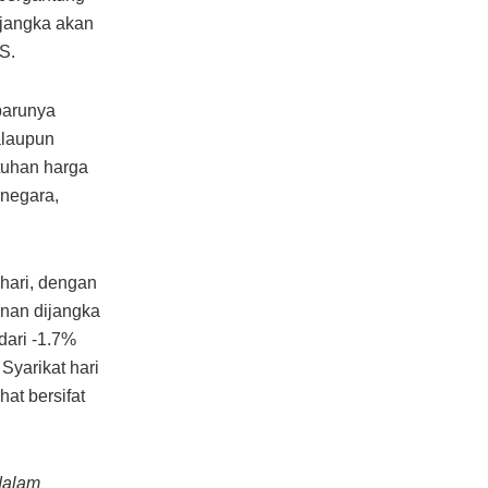
jangka akan
S.
barunya
alaupun
atuhan harga
negara,
 hari, dengan
unan dijangka
dari -1.7%
yarikat hari
at bersifat
dalam