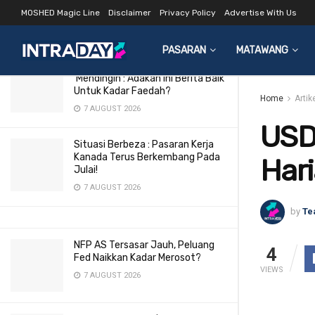
Harian 13 Apr 2015
MOSHED Magic Line
Disclaimer
Privacy Policy
Advertise With Us
LATEST
TRENDING
Filter
13 APRIL 2015
PASARAN
MATAWANG
Pasaran Buruh AS Makin
‘Mendingin’: Adakah Ini Berita Baik
Untuk Kadar Faedah?
Home
Artik
7 AUGUST 2026
USD
Situasi Berbeza : Pasaran Kerja
Kanada Terus Berkembang Pada
Hari
Julai!
7 AUGUST 2026
by
Te
NFP AS Tersasar Jauh, Peluang
4
Fed Naikkan Kadar Merosot?
VIEWS
7 AUGUST 2026