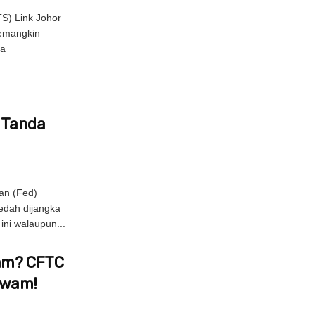
S) Link Johor
pemangkin
la
s Tanda
an (Fed)
edah dijangka
ni walaupun...
Jam? CFTC
Awam!