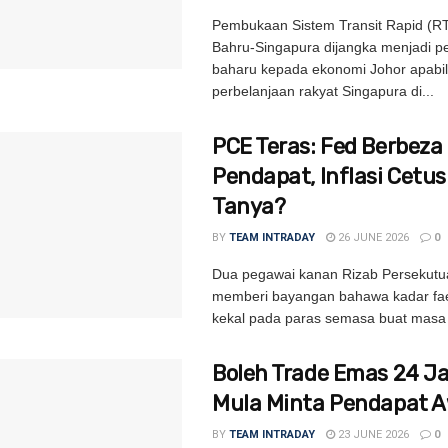
Pembukaan Sistem Transit Rapid (RT
Bahru-Singapura dijangka menjadi 
baharu kepada ekonomi Johor apabi
perbelanjaan rakyat Singapura di...
PCE Teras: Fed Berbeza
Pendapat, Inflasi Cetu
Tanya?
BY
TEAM INTRADAY
26 JUNE 2026
0
Dua pegawai kanan Rizab Persekutu
memberi bayangan bahawa kadar fa
kekal pada paras semasa buat masa i
Boleh Trade Emas 24 
Mula Minta Pendapat 
BY
TEAM INTRADAY
23 JUNE 2026
0