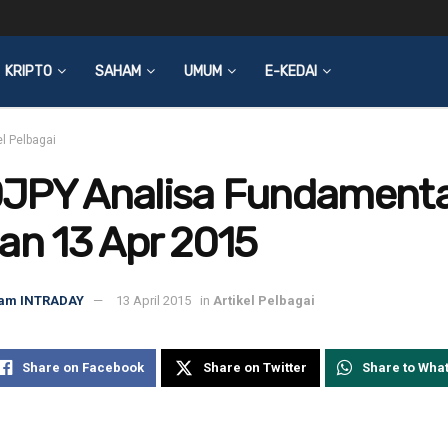
KRIPTO
SAHAM
UMUM
E-KEDAI
el Pelbagai
JPY Analisa Fundamenta
an 13 Apr 2015
am INTRADAY
13 April 2015
in
Artikel Pelbagai
Share on Facebook
Share on Twitter
Share to Wha