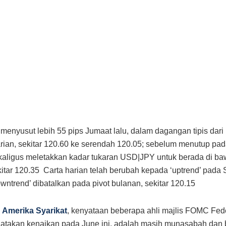
 menyusut lebih 55 pips Jumaat lalu, dalam dagangan tipis dari
harian, sekitar 120.60 ke serendah 120.05; sebelum menutup pa
kaligus meletakkan kadar tukaran USD|JPY untuk berada di ba
ekitar 120.35 Carta harian telah berubah kepada ‘uptrend’ pada 
owntrend’ dibatalkan pada pivot bulanan, sekitar 120.15
n
Amerika Syarikat
, kenyataan beberapa ahli majlis FOMC Fed
atakan kenaikan pada June ini, adalah masih munasabah dan 