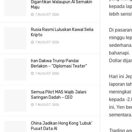
Digantikan Walaupun AI Semakin
kepada la
Maju
lebih sens
7 AUGUST 2026
Rusia Rasmi Luluskan Kawal Selia
Di pasaran
Kripto
minggu le
7 AUGUST 2026
sederhana.
bahanapi. 
Dollar dij
Iran Dakwa Trump Pandai
Berlakon – “Diplomasi Teater”
7 AUGUST 2026
Hari ini J
laporan ta
meningkat 
Semua Pilot MAS Wajib Jalani
Saringan Dadah – CEO
kepada -2.
7 AUGUST 2026
ini, Yen b
sementara
China Jadikan Hong Kong ‘Lubuk’
Pusat Data AI
Trading a