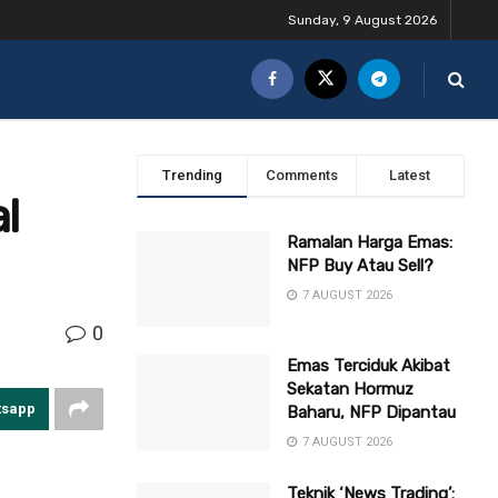
Sunday, 9 August 2026
Trending
Comments
Latest
l
Ramalan Harga Emas:
NFP Buy Atau Sell?
7 AUGUST 2026
0
Emas Terciduk Akibat
Sekatan Hormuz
tsapp
Baharu, NFP Dipantau
7 AUGUST 2026
Teknik ‘News Trading’: