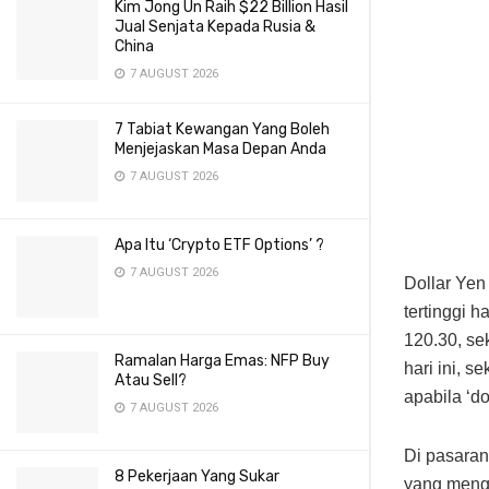
Kim Jong Un Raih $22 Billion Hasil
Jual Senjata Kepada Rusia &
China
7 AUGUST 2026
7 Tabiat Kewangan Yang Boleh
Menjejaskan Masa Depan Anda
7 AUGUST 2026
Apa Itu ‘Crypto ETF Options’ ?
7 AUGUST 2026
Dollar Yen
tertinggi 
120.30, se
Ramalan Harga Emas: NFP Buy
hari ini, s
Atau Sell?
apabila ‘d
7 AUGUST 2026
Di pasara
8 Pekerjaan Yang Sukar
yang meng