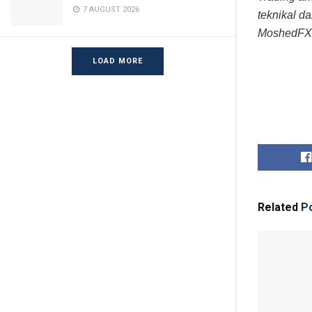
7 AUGUST 2026
teknikal d
MoshedFX
LOAD MORE
Related
Po