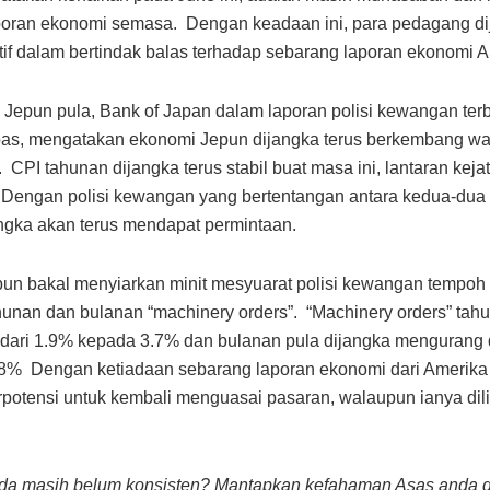
poran ekonomi semasa. Dengan keadaan ini, para pedagang di
itif dalam bertindak balas terhadap sebarang laporan ekonomi A
 Jepun pula, Bank of Japan dalam laporan polisi kewangan ter
pas, mengatakan ekonomi Jepun dijangka terus berkembang w
 CPI tahunan dijangka terus stabil buat masa ini, lantaran kej
Dengan polisi kewangan yang bertentangan antara kedua-dua 
angka akan terus mendapat permintaan.
epun bakal menyiarkan minit mesyuarat polisi kewangan tempoh
hunan dan bulanan “machinery orders”. “Machinery orders” tah
dari 1.9% kepada 3.7% dan bulanan pula dijangka mengurang 
8% Dengan ketiadaan sebarang laporan ekonomi dari Amerika S
erpotensi untuk kembali menguasai pasaran, walaupun ianya dilih
.
nda masih belum konsisten? Mantapkan kefahaman Asas anda 