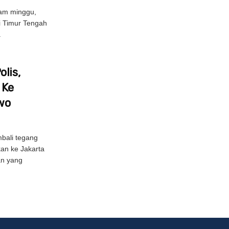
am minggu,
di Timur Tengah
.
lis,
 Ke
wo
bali tegang
kan ke Jakarta
an yang