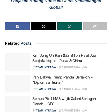
Lonjakan Hutang Dunia Ini Cetus Kebimbangan
Global!
Related
Posts
Kim Jong Un Raih $22 Billion Hasil Jual
Senjata Kepada Rusia & China
BY
TEAM INTRADAY
7 AUGUST 2026
0
Iran Dakwa Trump Pandai Berlakon –
“Diplomasi Teater”
BY
TEAM INTRADAY
7 AUGUST 2026
0
Semua Pilot MAS Wajib Jalani Saringan
Dadah – CEO
BY
TEAM INTRADAY
7 AUGUST 2026
0