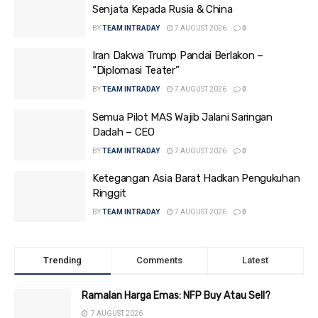
Senjata Kepada Rusia & China
BY
TEAM INTRADAY
7 AUGUST 2026
0
Iran Dakwa Trump Pandai Berlakon –
“Diplomasi Teater”
BY
TEAM INTRADAY
7 AUGUST 2026
0
Semua Pilot MAS Wajib Jalani Saringan
Dadah – CEO
BY
TEAM INTRADAY
7 AUGUST 2026
0
Ketegangan Asia Barat Hadkan Pengukuhan
Ringgit
BY
TEAM INTRADAY
7 AUGUST 2026
0
Trending
Comments
Latest
Ramalan Harga Emas: NFP Buy Atau Sell?
7 AUGUST 2026