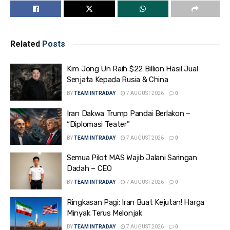
Related
Posts
Kim Jong Un Raih $22 Billion Hasil Jual
Senjata Kepada Rusia & China
BY
TEAM INTRADAY
7 AUGUST 2026
0
Iran Dakwa Trump Pandai Berlakon –
“Diplomasi Teater”
BY
TEAM INTRADAY
7 AUGUST 2026
0
Semua Pilot MAS Wajib Jalani Saringan
Dadah – CEO
BY
TEAM INTRADAY
7 AUGUST 2026
0
Ringkasan Pagi: Iran Buat Kejutan! Harga
Minyak Terus Melonjak
BY
TEAM INTRADAY
7 AUGUST 2026
0