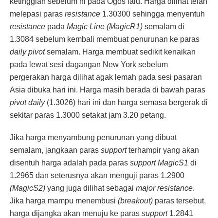
ketinggian sebelum ni pada Ogos lalu. Harga dilihat telah
melepasi paras
resistance
1.30300 sehingga menyentuh
resistance
pada
Magic Line (MagicR1)
semalam di
1.3084 sebelum kembali membuat penurunan ke paras
daily pivot
semalam. Harga membuat sedikit kenaikan
pada lewat sesi dagangan New York sebelum
pergerakan harga dilihat agak lemah pada sesi pasaran
Asia dibuka hari ini. Harga masih berada di bawah paras
pivot daily
(1.3026) hari ini dan harga semasa bergerak di
sekitar paras 1.3000 setakat jam 3.20 petang.
Jika harga menyambung penurunan yang dibuat
semalam, jangkaan paras
support
terhampir yang akan
disentuh harga adalah pada paras
support MagicS1
di
1.2965 dan seterusnya akan menguji paras 1.2900
(MagicS2)
yang juga dilihat sebagai
major resistance
.
Jika harga mampu menembusi
(breakout)
paras tersebut,
harga dijangka akan menuju ke paras
support
1.2841