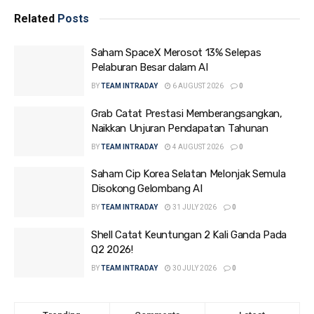
Related
Posts
Saham SpaceX Merosot 13% Selepas
Pelaburan Besar dalam AI
BY
TEAM INTRADAY
6 AUGUST 2026
0
Grab Catat Prestasi Memberangsangkan,
Naikkan Unjuran Pendapatan Tahunan
BY
TEAM INTRADAY
4 AUGUST 2026
0
Saham Cip Korea Selatan Melonjak Semula
Disokong Gelombang AI
BY
TEAM INTRADAY
31 JULY 2026
0
Shell Catat Keuntungan 2 Kali Ganda Pada
Q2 2026!
BY
TEAM INTRADAY
30 JULY 2026
0