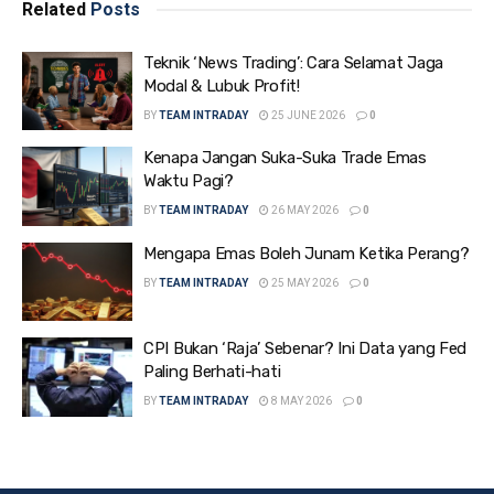
Related
Posts
Teknik ‘News Trading’: Cara Selamat Jaga
Modal & Lubuk Profit!
BY
TEAM INTRADAY
25 JUNE 2026
0
Kenapa Jangan Suka-Suka Trade Emas
Waktu Pagi?
BY
TEAM INTRADAY
26 MAY 2026
0
Mengapa Emas Boleh Junam Ketika Perang?
BY
TEAM INTRADAY
25 MAY 2026
0
CPI Bukan ‘Raja’ Sebenar? Ini Data yang Fed
Paling Berhati-hati
BY
TEAM INTRADAY
8 MAY 2026
0