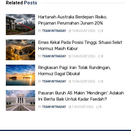
Related
Posts
Hartanah Australia Berdepan Risiko,
Pinjaman Perumahan Junam 20%
BY
TEAM INTRADAY
10 AUGUST 2026
0
Emas Kekal Pada Posisi Tinggi, Situasi Selat
Hormuz Masih Kabur
BY
TEAM INTRADAY
10 AUGUST 2026
0
Ringkasan Pagi: Iran Tolak Rundingan,
Hormuz Gagal Dibuka!
BY
TEAM INTRADAY
10 AUGUST 2026
0
Pasaran Buruh AS Makin ‘Mendingin’: Adakah
Ini Berita Baik Untuk Kadar Faedah?
BY
TEAM INTRADAY
7 AUGUST 2026
0