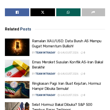
Related
Posts
Ramalan XAU/USD: Data Buruh AS Mampu
Gugat Momentum Bullish!
BY
TEAM INTRADAY
6 AUGUST 2026
0
Emas Meroket Susulan Konflik AS-Iran Bakal
Berakhir
BY
TEAM INTRADAY
6 AUGUST 2026
0
Ringkasan Pagi: Iran Buat Kejutan, Hormuz
Hampir Dibuka Semula!
BY
TEAM INTRADAY
6 AUGUST 2026
0
Selat Hormuz Bakal Dibuka? S&P 500
Tembus Paras Tertinggi