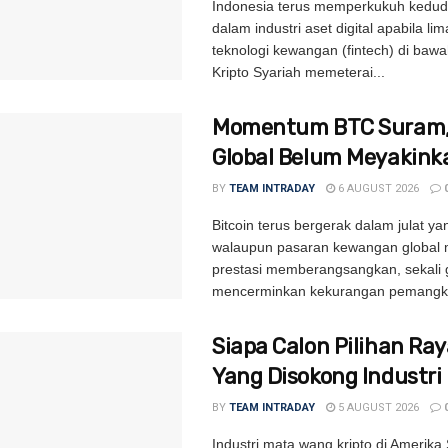
Indonesia terus memperkukuh kedu
dalam industri aset digital apabila lim
teknologi kewangan (fintech) di bawah 
Kripto Syariah memeterai...
Momentum BTC Suram, 
Global Belum Meyakink
BY
TEAM INTRADAY
6 AUGUST 2026
Bitcoin terus bergerak dalam julat ya
walaupun pasaran kewangan global
prestasi memberangsangkan, sekali 
mencerminkan kekurangan pemangki
Siapa Calon Pilihan Ra
Yang Disokong Industri 
BY
TEAM INTRADAY
5 AUGUST 2026
Industri mata wang kripto di Amerika 