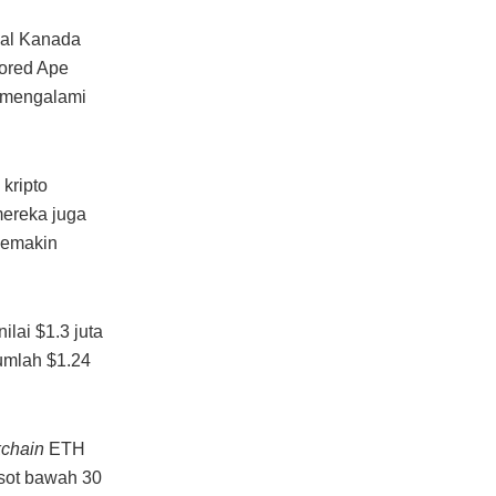
enal Kanada
ored Ape
n mengalami
kripto
mereka juga
semakin
ilai $1.3 juta
umlah $1.24
kchain
ETH
ot bawah 30