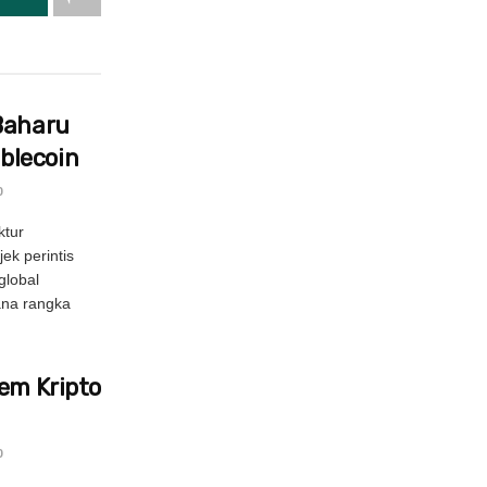
Baharu
blecoin
0
ktur
ek perintis
global
ana rangka
tem Kripto
0