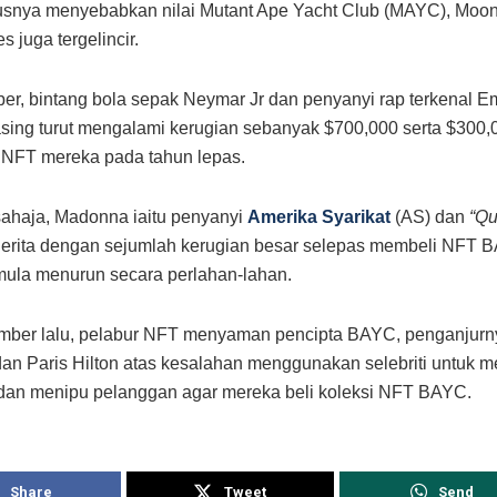
snya menyebabkan nilai Mutant Ape Yacht Club (MAYC), Moon
 juga tergelincir.
ber, bintang bola sepak Neymar Jr dan penyanyi rap terkenal 
ing turut mengalami kerugian sebanyak $700,000 serta $300,
 NFT mereka pada tahun lepas.
sahaja, Madonna iaitu penyanyi
Amerika Syarikat
(AS) dan
“Qu
erita dengan sejumlah kerugian besar selepas membeli NFT B
ula menurun secara perlahan-lahan.
ber lalu, pelabur NFT menyaman pencipta BAYC, penganjurny
n Paris Hilton atas kesalahan menggunakan selebriti untuk m
dan menipu pelanggan agar mereka beli koleksi NFT BAYC.
Share
Tweet
Send