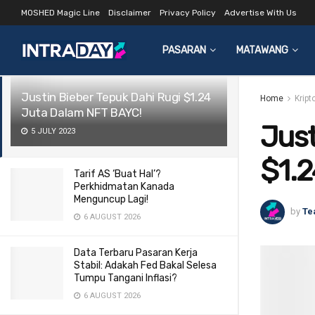
MOSHED Magic Line
Disclaimer
Privacy Policy
Advertise With Us
LATEST
TRENDING
Filter
PASARAN
MATAWANG
Justin Bieber Tepuk Dahi Rugi $1.24
Home
Kript
Juta Dalam NFT BAYC!
Just
5 JULY 2023
$1.
Tarif AS ‘Buat Hal’?
Perkhidmatan Kanada
Menguncup Lagi!
by
Te
6 AUGUST 2026
Data Terbaru Pasaran Kerja
Stabil: Adakah Fed Bakal Selesa
Tumpu Tangani Inflasi?
6 AUGUST 2026