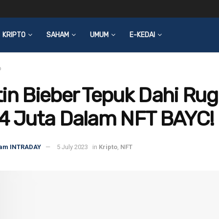
KRIPTO
SAHAM
UMUM
E-KEDAI
o
in Bieber Tepuk Dahi Rug
24 Juta Dalam NFT BAYC!
am INTRADAY
5 July 2023
in
Kripto
,
NFT