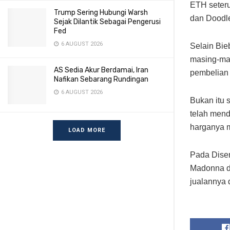
ETH seteru
Trump Sering Hubungi Warsh
dan Doodles
Sejak Dilantik Sebagai Pengerusi
Fed
6 AUGUST 2026
Selain Bie
masing-mas
AS Sedia Akur Berdamai, Iran
pembelian
Nafikan Sebarang Rundingan
6 AUGUST 2026
Bukan itu 
telah mend
harganya m
LOAD MORE
Pada Disem
Madonna da
jualannya 