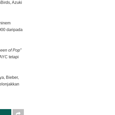
Birds, Azuki
Eminem
000 daripada
een of Pop”
AYC tetapi
a, Bieber,
elonjakkan