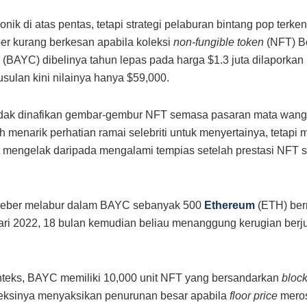
onik di atas pentas, tetapi strategi pelaburan bintang pop terk
ber kurang berkesan apabila koleksi
non-fungible token
(NFT) B
 (BAYC) dibelinya tahun lepas pada harga $1.3 juta dilaporka
usulan kini nilainya hanya $59,000.
dak dinafikan gembar-gembur NFT semasa pasaran mata wang 
h menarik perhatian ramai selebriti untuk menyertainya, tetapi 
t mengelak daripada mengalami tempias setelah prestasi NFT 
ieber melabur dalam BAYC sebanyak 500
Ethereum
(ETH) bern
ri 2022, 18 bulan kemudian beliau menanggung kerugian berj
teks, BAYC memiliki 10,000 unit NFT yang bersandarkan
bloc
eksinya menyaksikan penurunan besar apabila
floor price
meros