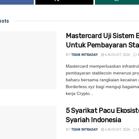
sts
Mastercard Uji Sistem 
Untuk Pembayaran Sta
BY
TEAM INTRADAY
6 AUGUST 2026
Mastercard memperluaskan infrastru
pembayaran stablecoin menerusi proj
baharu bersama rangkaian kecairan 
Borderless.xyz bagi menguji bagaim
kerja Crypto...
5 Syarikat Pacu Ekosis
Syariah Indonesia
BY
TEAM INTRADAY
6 AUGUST 2026