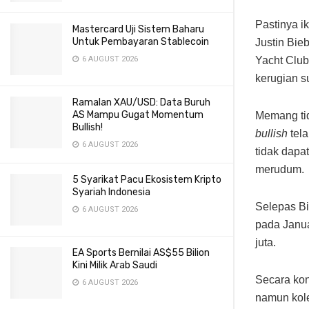
Pastinya ik
Mastercard Uji Sistem Baharu
Untuk Pembayaran Stablecoin
Justin Bie
Yacht Club
6 AUGUST 2026
kerugian s
Ramalan XAU/USD: Data Buruh
AS Mampu Gugat Momentum
Memang ti
Bullish!
bullish
tela
6 AUGUST 2026
tidak dapa
merudum.
5 Syarikat Pacu Ekosistem Kripto
Syariah Indonesia
Selepas B
6 AUGUST 2026
pada Janua
juta.
EA Sports Bernilai AS$55 Bilion
Kini Milik Arab Saudi
Secara kon
6 AUGUST 2026
namun kol