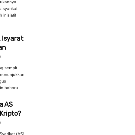
dukannya
a syarikat
inisiatif
Isyarat
an
0
ng sempit
 menunjukkan
gus
n baharu...
ya AS
Kripto?
0
Syarikat (AS)