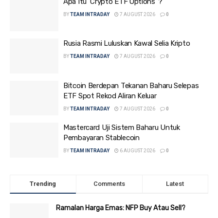
Apa Itu ‘Crypto ETF Options’ ?
BY
TEAM INTRADAY
7 AUGUST 2026
0
Rusia Rasmi Luluskan Kawal Selia Kripto
BY
TEAM INTRADAY
7 AUGUST 2026
0
Bitcoin Berdepan Tekanan Baharu Selepas
ETF Spot Rekod Aliran Keluar
BY
TEAM INTRADAY
7 AUGUST 2026
0
Mastercard Uji Sistem Baharu Untuk
Pembayaran Stablecoin
BY
TEAM INTRADAY
6 AUGUST 2026
0
Trending
Comments
Latest
Ramalan Harga Emas: NFP Buy Atau Sell?