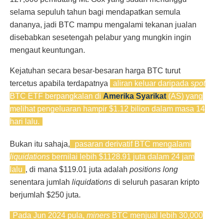
selama sepuluh tahun bagi mendapatkan semula
dananya, jadi BTC mampu mengalami tekanan jualan
disebabkan sesetengah pelabur yang mungkin ingin
mengaut keuntungan.
Kejatuhan secara besar-besaran harga BTC turut
tercetus apabila terdapatnya
aliran keluar daripada
spot
BTC ETF berpangkalan di
Amerika Syarikat
(AS) yang
melihat pengeluaran hampir $1.12 bilion dalam masa 14
hari lalu.
Bukan itu sahaja,
pasaran derivatif BTC mengalami
liquidations
bernilai lebih $1128.91 juta dalam 24 jam
lalu
, di mana $119.01 juta adalah
positions long
senentara jumlah
liquidations
di seluruh pasaran kripto
berjumlah $250 juta.
Pada Jun 2024 pula,
miners
BTC menjual lebih 30,000