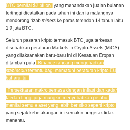
BTC bernilai $2 bilion
yang menandakan jualan bulanan
tertinggi dicatatkan pada tahun ini dan ia malangnya
mendorong rizab
miners
ke paras terendah 14 tahun iaitu
1.9 juta BTC.
Seluruh pasaran kripto termasuk BTC juga terkesan
disebabkan peraturan Markets in Crypto-Assets (MiCA)
yang dilaksanakan baru-baru ini di Kesatuan Eropah
ditambah pula
Binance rancang mengehadkan
stablecoin
tertentu bagi mematuhi peraturan kripto EU
baharu itu.
Persekitaran makro semasa dengan inflasi dan kadar
faedah tinggi juga mungkin menyebabkan pelabur
menilai semula aset yang lebih berisiko seperti kripto
yang sejak kebelakangan ini semakin bergerak tidak
menentu.