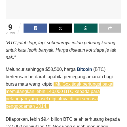
9
VIEWS
“BTC jatuh lagi, tapi sebenarnya inilah peluang korang
untuk kaut lebih banyak. Harga diskaun kot siapa je tak
nak.”
Meluncur sehingga $58,500, harga
Bitcoin
(BTC)
berterusan berdarah apabila pemegang amanah bagi
bursa mata wang kripto
Mt. Gox tidak berfungsi bakal
memulangkan lebih 140,000 BTC kepada para
pelanggan yang aset digitalnya dicuri semasa
penggodaman 2014.
Dilaporkan, lebih $9.4 bilion BTC telah terhutang kepada
127,000 pemiutang Mt. Gox yang sudah menunggu