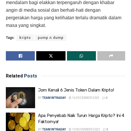
mendalam bagi elakkan terpengaruh dengan khabar
angin di media sosial dan berhati-hati dengan
pergerakan harga yang kelihatan terlalu dramatik dalam
masa yang singkat.
Tags:
kripto
pump n dump
Related
Posts
Jom Kenali 6 Jenis Token Dalam Kripto!
BY
TEAM INTRADAY
16 DECEMBER 2025
0
Apa Penyebab Naik Turun Harga Kripto? Ini 4
Faktornya!
BY
TEAM INTRADAY
10 NOVEMBER 2023
0