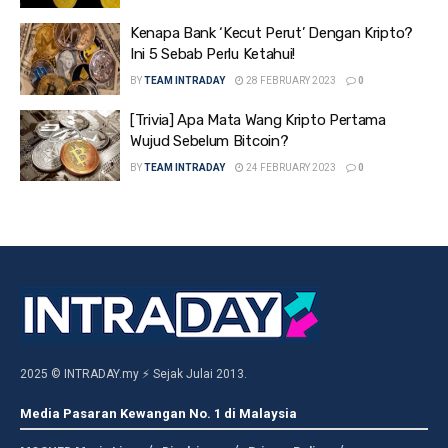
Kenapa Bank ‘Kecut Perut’ Dengan Kripto?
Ini 5 Sebab Perlu Ketahui!
BY
TEAM INTRADAY
28 FEBRUARY 2023
0
[Trivia] Apa Mata Wang Kripto Pertama
Wujud Sebelum Bitcoin?
BY
TEAM INTRADAY
24 FEBRUARY 2023
0
2025 © INTRADAY.my ⚡ Sejak Julai 2013.
Media Pasaran Kewangan No. 1 di Malaysia