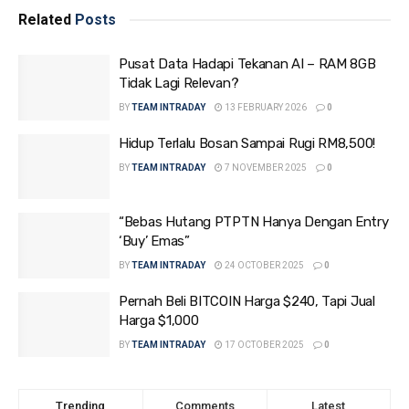
Related
Posts
Pusat Data Hadapi Tekanan AI – RAM 8GB
Tidak Lagi Relevan?
BY
TEAM INTRADAY
13 FEBRUARY 2026
0
Hidup Terlalu Bosan Sampai Rugi RM8,500!
BY
TEAM INTRADAY
7 NOVEMBER 2025
0
“Bebas Hutang PTPTN Hanya Dengan Entry
‘Buy’ Emas”
BY
TEAM INTRADAY
24 OCTOBER 2025
0
Pernah Beli BITCOIN Harga $240, Tapi Jual
Harga $1,000
BY
TEAM INTRADAY
17 OCTOBER 2025
0
Trending
Comments
Latest