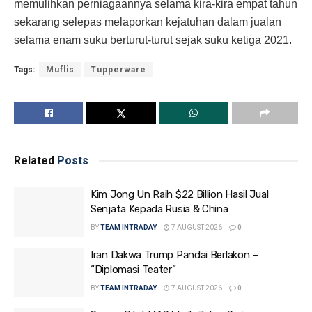
memulihkan perniagaannya selama kira-kira empat tahun
sekarang selepas melaporkan kejatuhan dalam jualan
selama enam suku berturut-turut sejak suku ketiga 2021.
Tags:
Muflis
Tupperware
Related
Posts
Kim Jong Un Raih $22 Billion Hasil Jual
Senjata Kepada Rusia & China
BY
TEAM INTRADAY
7 AUGUST 2026
0
Iran Dakwa Trump Pandai Berlakon –
“Diplomasi Teater”
BY
TEAM INTRADAY
7 AUGUST 2026
0