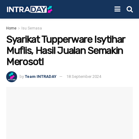
Home
Isu Semasa
Syarikat Tupperware Isytihar
Muflis, Hasil Jualan Semakin
Merosot!
by
Team INTRADAY
18 September 2024