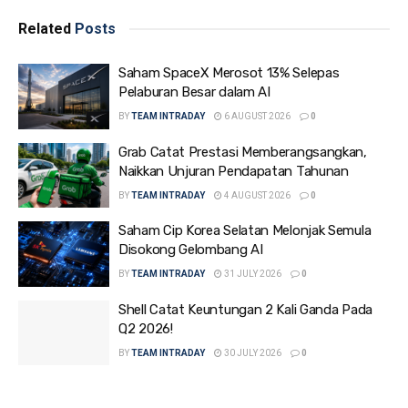
Related
Posts
Saham SpaceX Merosot 13% Selepas
Pelaburan Besar dalam AI
BY
TEAM INTRADAY
6 AUGUST 2026
0
Grab Catat Prestasi Memberangsangkan,
Naikkan Unjuran Pendapatan Tahunan
BY
TEAM INTRADAY
4 AUGUST 2026
0
Saham Cip Korea Selatan Melonjak Semula
Disokong Gelombang AI
BY
TEAM INTRADAY
31 JULY 2026
0
Shell Catat Keuntungan 2 Kali Ganda Pada
Q2 2026!
BY
TEAM INTRADAY
30 JULY 2026
0