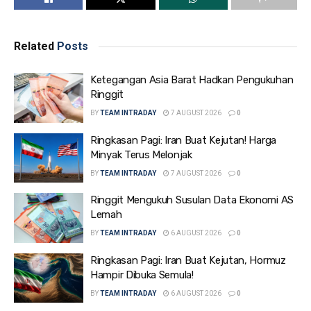
Related
Posts
Ketegangan Asia Barat Hadkan Pengukuhan
Ringgit
BY
TEAM INTRADAY
7 AUGUST 2026
0
Ringkasan Pagi: Iran Buat Kejutan! Harga
Minyak Terus Melonjak
BY
TEAM INTRADAY
7 AUGUST 2026
0
Ringgit Mengukuh Susulan Data Ekonomi AS
Lemah
BY
TEAM INTRADAY
6 AUGUST 2026
0
Ringkasan Pagi: Iran Buat Kejutan, Hormuz
Hampir Dibuka Semula!
BY
TEAM INTRADAY
6 AUGUST 2026
0