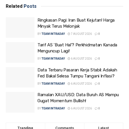
Related
Posts
Ringkasan Pagi: Iran Buat Kejutan! Harga
Minyak Terus Melonjak
BY
TEAM INTRADAY
7 AUGUST 2026
0
Tarif AS ‘Buat Hal’? Perkhidmatan Kanada
Menguncup Lagi!
BY
TEAM INTRADAY
6 AUGUST 2026
0
Data Terbaru Pasaran Kerja Stabil: Adakah
Fed Bakal Selesa Tumpu Tangani Inflasi?
BY
TEAM INTRADAY
6 AUGUST 2026
0
Ramalan XAU/USD: Data Buruh AS Mampu
Gugat Momentum Bullish!
BY
TEAM INTRADAY
6 AUGUST 2026
0
Trending
Comments
Latest