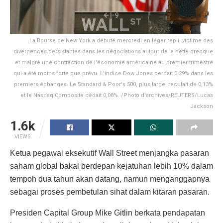
La Bourse de New York a débuté mercredi en léger repli, victime des
divergences persistantes dans les négociations autour de la dette grecque
et malgré une contraction de l'économie américaine au premier trimestre
qui a été moins forte que prévu. L'indice Dow Jones perdait 0,29% dans les
premiers échanges. Le Standard & Poor's 500, plus large, reculait de 0,13%
et le Nasdaq Composite cédait 0,08%. /Photo d'archives/REUTERS/Lucas
Jackson
1.6k
VIEWS
Ketua pegawai eksekutif Wall Street menjangka pasaran
saham global bakal berdepan kejatuhan lebih 10% dalam
tempoh dua tahun akan datang, namun menganggapnya
sebagai proses pembetulan sihat dalam kitaran pasaran.
Presiden Capital Group Mike Gitlin berkata pendapatan