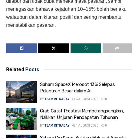
dilabur dan tidak cuba meneka masa pasaran, sambil
menegaskan bahawa kejatuhan 10–15% boleh berlaku
walaupun dalam kitaran positif dan sering membantu
menstabilkan pasaran.
Related
Posts
Saham SpaceX Merosot 13% Selepas
Pelaburan Besar dalam AI
BY
TEAM INTRADAY
6 AUGUST 2026
0
Grab Catat Prestasi Memberangsangkan,
Naikkan Unjuran Pendapatan Tahunan
BY
TEAM INTRADAY
4 AUGUST 2026
0
Saham Cip Korea Selatan Melonjak Semula