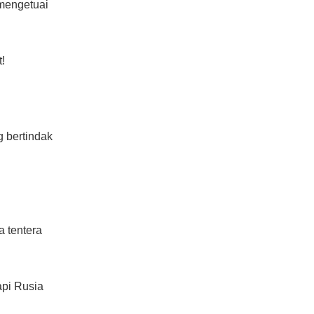
mengetuai
!
 bertindak
a tentera
api Rusia