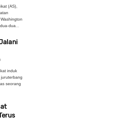
kat (AS),
atan
n Washington
dua-dua...
Jalani
0
kat induk
 juruterbang
pas seorang
uat
Terus