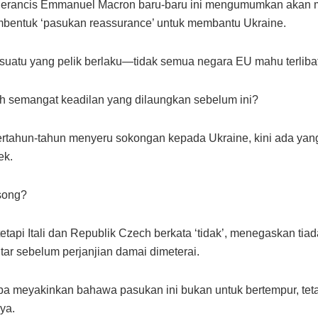
Perancis Emmanuel Macron baru-baru ini mengumumkan akan 
bentuk ‘pasukan reassurance’ untuk membantu Ukraine.
uatu yang pelik berlaku—tidak semua negara EU mahu terlibat
 semangat keadilan yang dilaungkan sebelum ini?
rtahun-tahun menyeru sokongan kepada Ukraine, kini ada yang
ek.
song?
etapi Itali dan Republik Czech berkata ‘tidak’, menegaskan tiad
tar sebelum perjanjian damai dimeterai.
a meyakinkan bahawa pasukan ini bukan untuk bertempur, tet
ya.