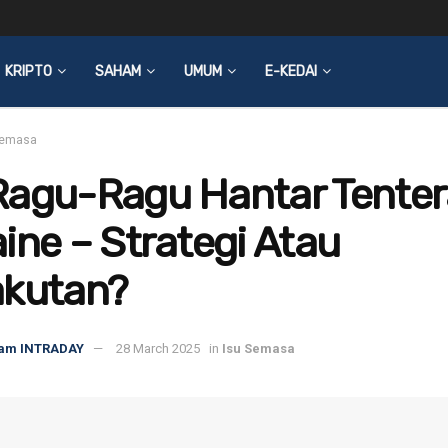
KRIPTO
SAHAM
UMUM
E-KEDAI
Semasa
Ragu-Ragu Hantar Tenter
ine – Strategi Atau
akutan?
am INTRADAY
28 March 2025
in
Isu Semasa