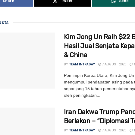
Share
Tweet
Send
sts
Kim Jong Un Raih $22 Bi
Hasil Jual Senjata Kep
& China
BY
TEAM INTRADAY
7 AUGUST 2026
Pemimpin Korea Utara, Kim Jong Un 
mengumpul pendapatan asing pada ta
sepanjang 15 tahun pemerintahannya
oleh peningkatan...
Iran Dakwa Trump Pand
Berlakon – “Diplomasi T
BY
TEAM INTRADAY
7 AUGUST 2026