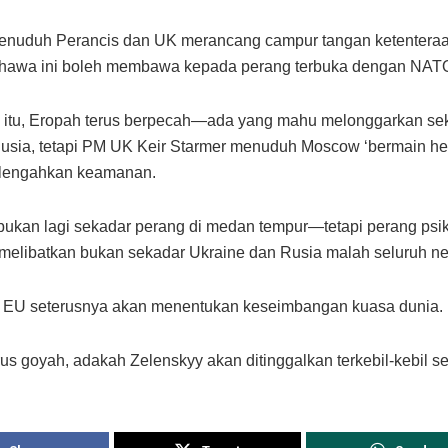
nuduh Perancis dan UK merancang campur tangan ketentera
hawa ini boleh membawa kepada perang terbuka dengan NAT
 itu, Eropah terus berpecah—ada yang mahu melonggarkan se
usia, tetapi PM UK Keir Starmer menuduh Moscow ‘bermain hel
lengahkan keamanan.
i bukan lagi sekadar perang di medan tempur—tetapi perang psik
melibatkan bukan sekadar Ukraine dan Rusia malah seluruh ne
 EU seterusnya akan menentukan keseimbangan kuasa dunia.
rus goyah, adakah Zelenskyy akan ditinggalkan terkebil-kebil s