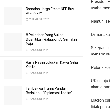
Presiden 
usaha mem
Ramalan Harga Emas: NFP Buy
Atau Sell?
7 AUGUST 2026
Namun, ses
Di manakah
8 Pekerjaan Yang Sukar
Digantikan Walaupun AI Semakin
Maju
Selepas be
7 AUGUST 2026
menarik br
Rusia Rasmi Luluskan Kawal Selia
Kripto
Retorik ko
7 AUGUST 2026
UK setuju t
akan dihan
Iran Dakwa Trump Pandai
Berlakon – “Diplomasi Teater”
7 AUGUST 2026
Macron cub
tidak perca