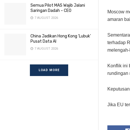
Semua Pilot MAS Wajib Jalani
Saringan Dadah – CEO
Moscow me
7 AUGUST 2026
amaran ba
Sementara
China Jadikan Hong Kong ‘Lubuk’
Pusat Data AI
terhadap R
7 AUGUST 2026
melengah-
Konflik in
LOAD MORE
rundingan 
Keputusan
Jika EU te