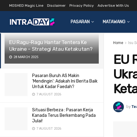
MOSHED Magic Line
Disclaimer
Privacy Policy
Advertise With Us
LATEST
TRENDING
Filter
PASARAN
MATAWANG
EU Ragu-Ragu Hantar Tentera Ke
Home
Isu 
Ukraine – Strategi Atau Ketakutan?
EU 
28 MARCH 2025
Ukra
Pasaran Buruh AS Makin
‘Mendingin’: Adakah Ini Berita Baik
Ket
Untuk Kadar Faedah?
7 AUGUST 2026
by
Te
Situasi Berbeza : Pasaran Kerja
Kanada Terus Berkembang Pada
Julai!
7 AUGUST 2026