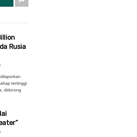
llion
ada Rusia
0
dilaporkan
hap tertinggi
, didorong
ai
eater”
0