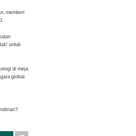
an, memberi
O.
katan
ah’ untuk
ologi di meja
gara global.
endirian?