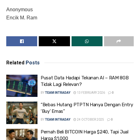
Anonymous
Encik M. Ram
Related
Posts
Pusat Data Hadapi Tekanan AI – RAM 8GB
Tidak Lagi Relevan?
BY
TEAM INTRADAY
13 FEBRUARY 2026
0
“Bebas Hutang PTPTN Hanya Dengan Entry
‘Buy’ Emas”
BY
TEAM INTRADAY
24 OCTOBER 2025
0
Pernah Beli BITCOIN Harga $240, Tapi Jual
Harga $1,000