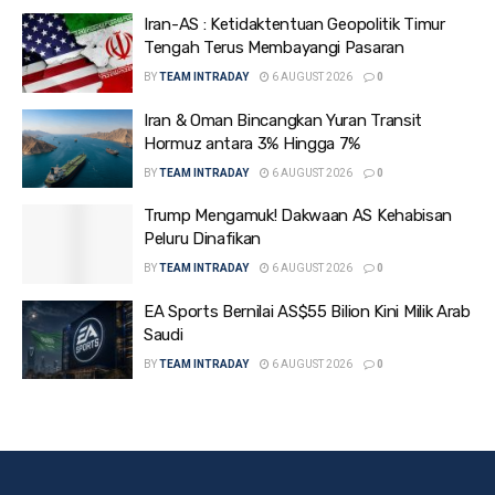
Iran-AS : Ketidaktentuan Geopolitik Timur
Tengah Terus Membayangi Pasaran
BY
TEAM INTRADAY
6 AUGUST 2026
0
Iran & Oman Bincangkan Yuran Transit
Hormuz antara 3% Hingga 7%
BY
TEAM INTRADAY
6 AUGUST 2026
0
Trump Mengamuk! Dakwaan AS Kehabisan
Peluru Dinafikan
BY
TEAM INTRADAY
6 AUGUST 2026
0
EA Sports Bernilai AS$55 Bilion Kini Milik Arab
Saudi
BY
TEAM INTRADAY
6 AUGUST 2026
0