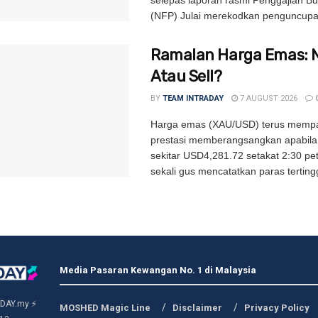
selepas laporan rasmi Penggajian B
(NFP) Julai merekodkan penguncupa
Ramalan Harga Emas: 
Atau Sell?
BY
TEAM INTRADAY
7 AUGUST 2026
Harga emas (XAU/USD) terus memp
prestasi memberangsangkan apabila
sekitar USD4,281.72 setakat 2:30 pe
sekali gus mencatatkan paras tertingg
Media Pasaran Kewangan No. 1 di Malaysia
DAY.my ⚡
MOSHED Magic Line
Disclaimer
Privacy Policy