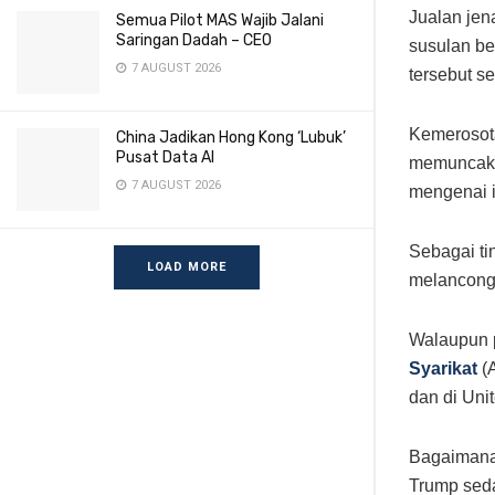
Jualan jen
Semua Pilot MAS Wajib Jalani
Saringan Dadah – CEO
susulan be
7 AUGUST 2026
tersebut s
Kemerosota
China Jadikan Hong Kong ‘Lubuk’
Pusat Data AI
memuncak 
7 AUGUST 2026
mengenai 
Sebagai ti
LOAD MORE
melancong
Walaupun 
Syarikat
(A
dan di Un
Bagaimanap
Trump seda