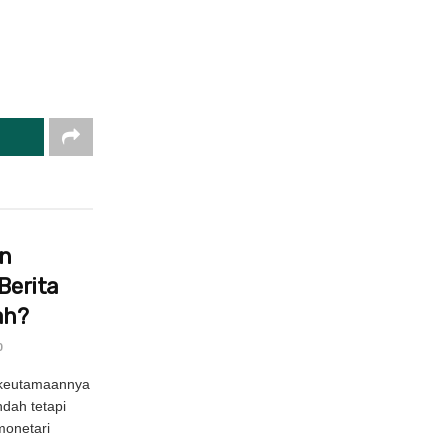
in
Berita
ah?
0
 keutamaannya
ndah tetapi
onetari