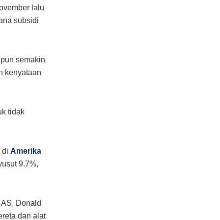
ovember lalu
ana subsidi
Jepun semakin
n kenyataan
k tidak
 di
Amerika
yusut 9.7%,
n AS, Donald
reta dan alat