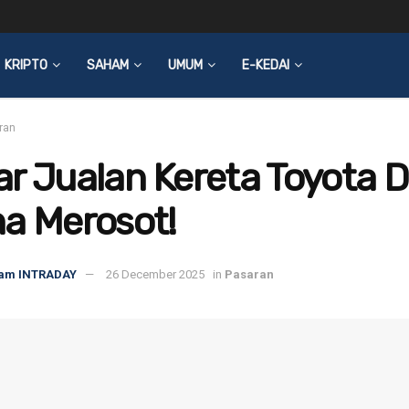
KRIPTO
SAHAM
UMUM
E-KEDAI
ran
r Jualan Kereta Toyota D
a Merosot!
am INTRADAY
26 December 2025
in
Pasaran