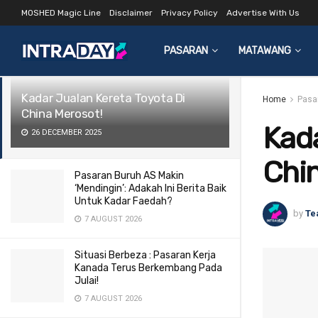
MOSHED Magic Line
Disclaimer
Privacy Policy
Advertise With Us
LATEST
TRENDING
Filter
PASARAN
MATAWANG
Kadar Jualan Kereta Toyota Di
Home
Pasa
China Merosot!
Kada
26 DECEMBER 2025
Chin
Pasaran Buruh AS Makin
‘Mendingin’: Adakah Ini Berita Baik
Untuk Kadar Faedah?
by
Te
7 AUGUST 2026
Situasi Berbeza : Pasaran Kerja
Kanada Terus Berkembang Pada
Julai!
7 AUGUST 2026