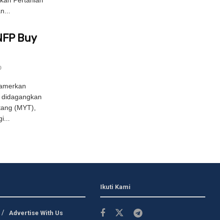
ukan Pertanian
n...
NFP Buy
0
amerkan
 didagangkan
tang (MYT),
i...
Ikuti Kami
Advertise With Us