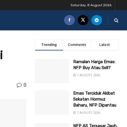
Saturday, 8 August 2026
Trending
Comments
Latest
i
Ramalan Harga Emas:
NFP Buy Atau Sell?
7 AUGUST 2026
0
Emas Terciduk Akibat
Sekatan Hormuz
Baharu, NFP Dipantau
7 AUGUST 2026
NFP AS Tersasar Jauh,