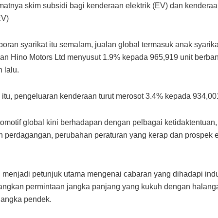
matnya skim subsidi bagi kenderaan elektrik (EV) dan kendera
EV)
poran syarikat itu semalam, jualan global termasuk anak syarik
an Hino Motors Ltd menyusut 1.9% kepada 965,919 unit berba
 lalu.
itu, pengeluaran kenderaan turut merosot 3.4% kepada 934,001
utomotif global kini berhadapan dengan pelbagai ketidaktentuan
 perdagangan, perubahan peraturan yang kerap dan prospek e
ni menjadi petunjuk utama mengenai cabaran yang dihadapi indu
ngkan permintaan jangka panjang yang kukuh dengan halang
jangka pendek.