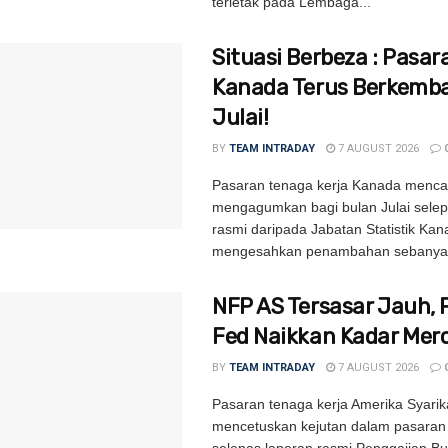
terletak pada Lembaga...
Situasi Berbeza : Pasar
Kanada Terus Berkemb
Julai!
BY
TEAM INTRADAY
7 AUGUST 2026
Pasaran tenaga kerja Kanada mencat
mengagumkan bagi bulan Julai selep
rasmi daripada Jabatan Statistik Ka
mengesahkan penambahan sebanyak
NFP AS Tersasar Jauh, 
Fed Naikkan Kadar Mer
BY
TEAM INTRADAY
7 AUGUST 2026
Pasaran tenaga kerja Amerika Syarik
mencetuskan kejutan dalam pasara