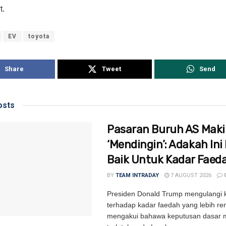
t.
EV
toyota
Share
Tweet
Send
sts
Pasaran Buruh AS Mak
‘Mendingin’: Adakah Ini 
Baik Untuk Kadar Faed
BY
TEAM INTRADAY
7 AUGUST 2026
Presiden Donald Trump mengulangi
terhadap kadar faedah yang lebih re
mengakui bahawa keputusan dasar m