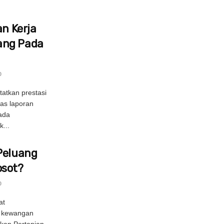
an Kerja
ang Pada
0
atkan prestasi
as laporan
nada
...
Peluang
osot?
0
at
n kewangan