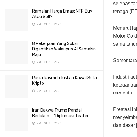
selepas ta
Ramalan Harga Emas: NFP Buy
tenaga (E
Atau Sell?
7 AUGUST 2026
Menurut la
Motor Co d
8 Pekerjaan Yang Sukar
sama tahun
Digantikan Walaupun AI Semakin
Maju
Sementara 
7 AUGUST 2026
Industri a
Rusia Rasmi Luluskan Kawal Selia
Kripto
ketegangan
7 AUGUST 2026
menentu.
Prestasi i
Iran Dakwa Trump Pandai
Berlakon – “Diplomasi Teater”
menyeimba
7 AUGUST 2026
dan dasar 