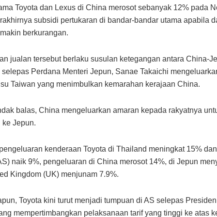
ama Toyota dan Lexus di China merosot sebanyak 12% pada N
rakhirnya subsidi pertukaran di bandar-bandar utama apabila d
emakin berkurangan.
n jualan tersebut berlaku susulan ketegangan antara China-
selepas Perdana Menteri Jepun, Sanae Takaichi mengeluarka
isu Taiwan yang menimbulkan kemarahan kerajaan China.
ndak balas, China mengeluarkan amaran kepada rakyatnya untu
 ke Jepun.
pengeluaran kenderaan Toyota di Thailand meningkat 15% dan
S) naik 9%, pengeluaran di China merosot 14%, di Jepun men
ited Kingdom (UK) menjunam 7.9%.
un, Toyota kini turut menjadi tumpuan di AS selepas Preside
ng mempertimbangkan pelaksanaan tarif yang tinggi ke atas ke