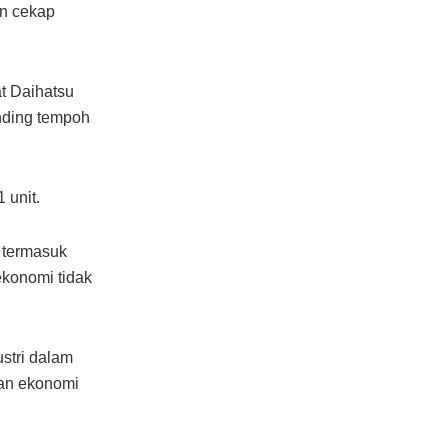
an cekap
at Daihatsu
nding tempoh
 unit.
, termasuk
konomi tidak
stri dalam
an ekonomi