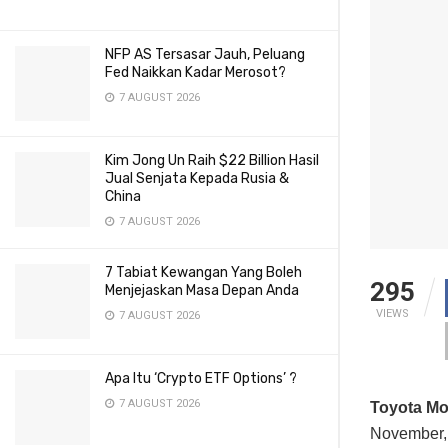
NFP AS Tersasar Jauh, Peluang
Fed Naikkan Kadar Merosot?
7 AUGUST 2026
Kim Jong Un Raih $22 Billion Hasil
Jual Senjata Kepada Rusia &
China
7 AUGUST 2026
7 Tabiat Kewangan Yang Boleh
295
Menjejaskan Masa Depan Anda
VIEWS
7 AUGUST 2026
Apa Itu ‘Crypto ETF Options’ ?
7 AUGUST 2026
Toyota Mo
November,