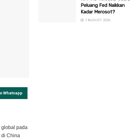
Peluang Fed Naikkan
Kadar Merosot?
7 AUGUST 2026
to Whatsapp
 global pada
 di China