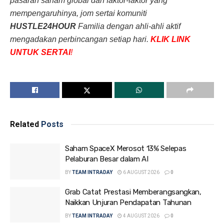
pasaran saham global dan faktor-faktor yang
mempengaruhinya, jom sertai komuniti
HUSTLE24HOUR
Familia dengan ahli-ahli aktif
mengadakan perbincangan setiap hari.
KLIK LINK
UNTUK SERTAI
!
Related
Posts
Saham SpaceX Merosot 13% Selepas
Pelaburan Besar dalam AI
BY
TEAM INTRADAY
6 AUGUST 2026
0
Grab Catat Prestasi Memberangsangkan,
Naikkan Unjuran Pendapatan Tahunan
BY
TEAM INTRADAY
4 AUGUST 2026
0