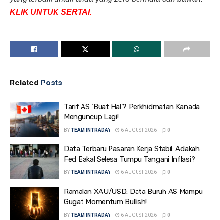
KLIK UNTUK SERTAI
.
Related
Posts
Tarif AS ‘Buat Hal’? Perkhidmatan Kanada
Menguncup Lagi!
BY
TEAM INTRADAY
6 AUGUST 2026
0
Data Terbaru Pasaran Kerja Stabil: Adakah
Fed Bakal Selesa Tumpu Tangani Inflasi?
BY
TEAM INTRADAY
6 AUGUST 2026
0
Ramalan XAU/USD: Data Buruh AS Mampu
Gugat Momentum Bullish!
BY
TEAM INTRADAY
6 AUGUST 2026
0