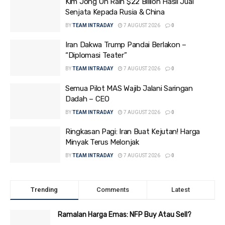
Kim Jong Un Raih $22 Billion Hasil Jual
Senjata Kepada Rusia & China
BY
TEAM INTRADAY
7 AUGUST 2026
0
Iran Dakwa Trump Pandai Berlakon –
“Diplomasi Teater”
BY
TEAM INTRADAY
7 AUGUST 2026
0
Semua Pilot MAS Wajib Jalani Saringan
Dadah – CEO
BY
TEAM INTRADAY
7 AUGUST 2026
0
Ringkasan Pagi: Iran Buat Kejutan! Harga
Minyak Terus Melonjak
BY
TEAM INTRADAY
7 AUGUST 2026
0
Trending
Comments
Latest
Ramalan Harga Emas: NFP Buy Atau Sell?