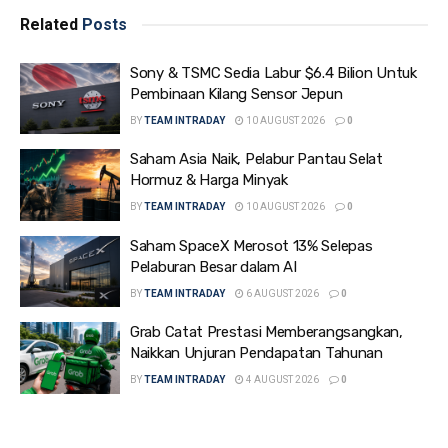
Related
Posts
Sony & TSMC Sedia Labur $6.4 Bilion Untuk
Pembinaan Kilang Sensor Jepun
BY
TEAM INTRADAY
10 AUGUST 2026
0
Saham Asia Naik, Pelabur Pantau Selat
Hormuz & Harga Minyak
BY
TEAM INTRADAY
10 AUGUST 2026
0
Saham SpaceX Merosot 13% Selepas
Pelaburan Besar dalam AI
BY
TEAM INTRADAY
6 AUGUST 2026
0
Grab Catat Prestasi Memberangsangkan,
Naikkan Unjuran Pendapatan Tahunan
BY
TEAM INTRADAY
4 AUGUST 2026
0