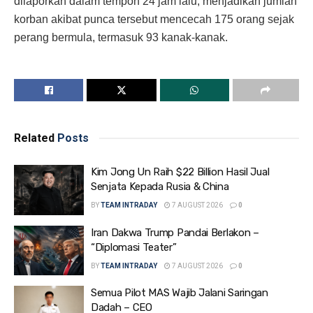
dilaporkan dalam tempoh 24 jam lalu, menjadikan jumlah
korban akibat punca tersebut mencecah 175 orang sejak
perang bermula, termasuk 93 kanak-kanak.
Related
Posts
Kim Jong Un Raih $22 Billion Hasil Jual
Senjata Kepada Rusia & China
BY
TEAM INTRADAY
7 AUGUST 2026
0
Iran Dakwa Trump Pandai Berlakon –
“Diplomasi Teater”
BY
TEAM INTRADAY
7 AUGUST 2026
0
Semua Pilot MAS Wajib Jalani Saringan
Dadah – CEO