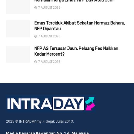
Ramalan Harga Emas: NFP Buy Atau Sell?
7 AUGUST 2026
Emas Terciduk Akibat Sekatan Hormuz Baharu,
NFP Dipantau
7 AUGUST 2026
NFP AS Tersasar Jauh, Peluang Fed Naikkan
Kadar Merosot?
7 AUGUST 2026
2025 © INTRADAY.my ⚡ Sejak Julai 2013.
Media Pasaran Kewangan No. 1 di Malaysia