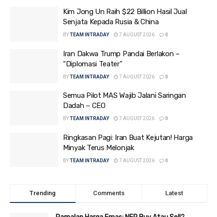
Kim Jong Un Raih $22 Billion Hasil Jual
Senjata Kepada Rusia & China
BY
TEAM INTRADAY
7 AUGUST 2026
0
Iran Dakwa Trump Pandai Berlakon –
“Diplomasi Teater”
BY
TEAM INTRADAY
7 AUGUST 2026
0
Semua Pilot MAS Wajib Jalani Saringan
Dadah – CEO
BY
TEAM INTRADAY
7 AUGUST 2026
0
Ringkasan Pagi: Iran Buat Kejutan! Harga
Minyak Terus Melonjak
BY
TEAM INTRADAY
7 AUGUST 2026
0
Trending
Comments
Latest