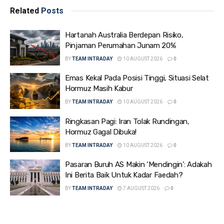
Related
Posts
Hartanah Australia Berdepan Risiko,
Pinjaman Perumahan Junam 20%
BY
TEAM INTRADAY
10 AUGUST 2026
0
Emas Kekal Pada Posisi Tinggi, Situasi Selat
Hormuz Masih Kabur
BY
TEAM INTRADAY
10 AUGUST 2026
0
Ringkasan Pagi: Iran Tolak Rundingan,
Hormuz Gagal Dibuka!
BY
TEAM INTRADAY
10 AUGUST 2026
0
Pasaran Buruh AS Makin ‘Mendingin’: Adakah
Ini Berita Baik Untuk Kadar Faedah?
BY
TEAM INTRADAY
7 AUGUST 2026
0