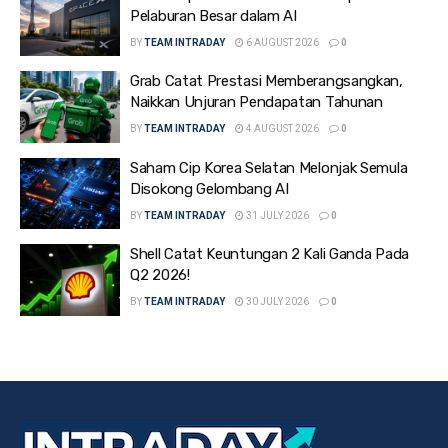
Pelaburan Besar dalam AI
BY
TEAM INTRADAY
6 AUGUST 2026
0
Grab Catat Prestasi Memberangsangkan,
Naikkan Unjuran Pendapatan Tahunan
BY
TEAM INTRADAY
4 AUGUST 2026
0
Saham Cip Korea Selatan Melonjak Semula
Disokong Gelombang AI
BY
TEAM INTRADAY
31 JULY 2026
0
Shell Catat Keuntungan 2 Kali Ganda Pada
Q2 2026!
BY
TEAM INTRADAY
30 JULY 2026
0