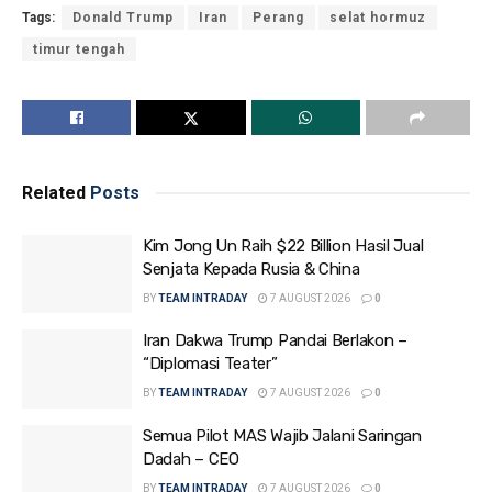
Tags:
Donald Trump
Iran
Perang
selat hormuz
timur tengah
Related
Posts
Kim Jong Un Raih $22 Billion Hasil Jual
Senjata Kepada Rusia & China
BY
TEAM INTRADAY
7 AUGUST 2026
0
Iran Dakwa Trump Pandai Berlakon –
“Diplomasi Teater”
BY
TEAM INTRADAY
7 AUGUST 2026
0
Semua Pilot MAS Wajib Jalani Saringan
Dadah – CEO
BY
TEAM INTRADAY
7 AUGUST 2026
0