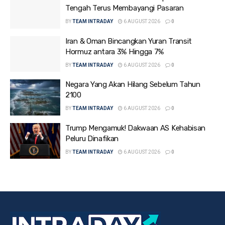
Tengah Terus Membayangi Pasaran
BY
TEAM INTRADAY
6 AUGUST 2026
0
Iran & Oman Bincangkan Yuran Transit
Hormuz antara 3% Hingga 7%
BY
TEAM INTRADAY
6 AUGUST 2026
0
Negara Yang Akan Hilang Sebelum Tahun
2100
BY
TEAM INTRADAY
6 AUGUST 2026
0
Trump Mengamuk! Dakwaan AS Kehabisan
Peluru Dinafikan
BY
TEAM INTRADAY
6 AUGUST 2026
0