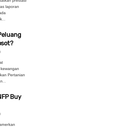
atkan prestasi
as laporan
nada
...
Peluang
osot?
0
at
n kewangan
ukan Pertanian
n...
NFP Buy
0
amerkan