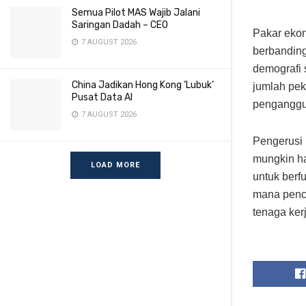
Semua Pilot MAS Wajib Jalani
Saringan Dadah – CEO
Pakar eko
7 AUGUST 2026
berbanding
demografi 
China Jadikan Hong Kong ‘Lubuk’
jumlah pek
Pusat Data AI
penganggu
7 AUGUST 2026
Pengerusi
mungkin h
LOAD MORE
untuk berf
mana penc
tenaga ker