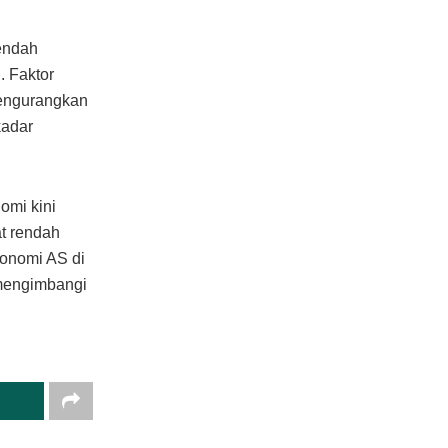
endah
 Faktor
mengurangkan
kadar
omi kini
t rendah
konomi AS di
 mengimbangi