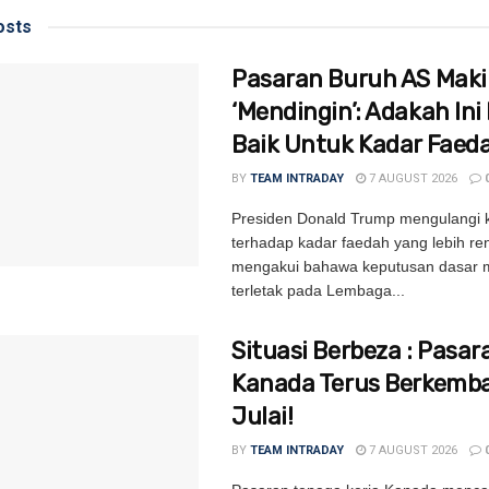
sts
Pasaran Buruh AS Mak
‘Mendingin’: Adakah Ini 
Baik Untuk Kadar Faed
BY
TEAM INTRADAY
7 AUGUST 2026
Presiden Donald Trump mengulangi
terhadap kadar faedah yang lebih re
mengakui bahawa keputusan dasar m
terletak pada Lembaga...
Situasi Berbeza : Pasar
Kanada Terus Berkemb
Julai!
BY
TEAM INTRADAY
7 AUGUST 2026