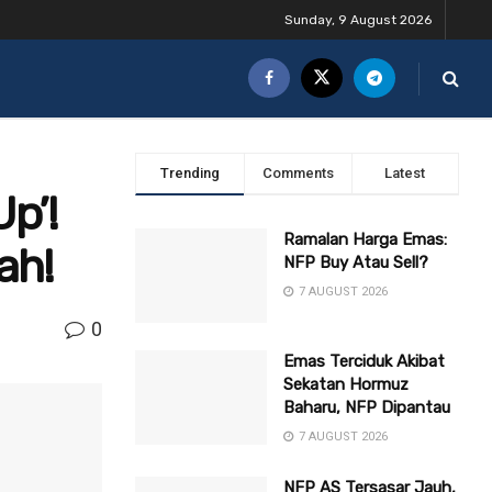
Sunday, 9 August 2026
Trending
Comments
Latest
p’!
Ramalan Harga Emas:
ah!
NFP Buy Atau Sell?
7 AUGUST 2026
0
Emas Terciduk Akibat
Sekatan Hormuz
Baharu, NFP Dipantau
7 AUGUST 2026
NFP AS Tersasar Jauh,