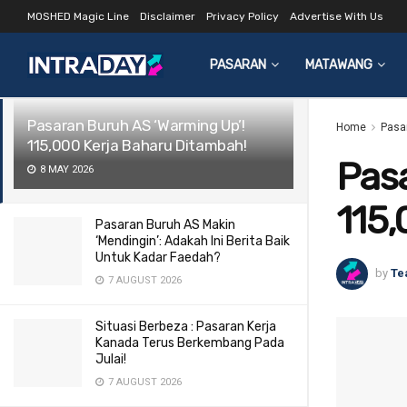
MOSHED Magic Line
Disclaimer
Privacy Policy
Advertise With Us
LATEST
TRENDING
Filter
PASARAN
MATAWANG
Pasaran Buruh AS ‘Warming Up’!
Home
Pasa
115,000 Kerja Baharu Ditambah!
Pasa
8 MAY 2026
115,
Pasaran Buruh AS Makin
‘Mendingin’: Adakah Ini Berita Baik
Untuk Kadar Faedah?
by
Te
7 AUGUST 2026
Situasi Berbeza : Pasaran Kerja
Kanada Terus Berkembang Pada
Julai!
7 AUGUST 2026