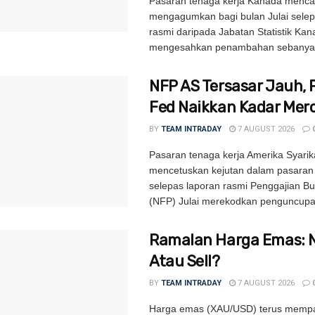
Pasaran tenaga kerja Kanada mencat
mengagumkan bagi bulan Julai selep
rasmi daripada Jabatan Statistik Ka
mengesahkan penambahan sebanyak
NFP AS Tersasar Jauh, 
Fed Naikkan Kadar Mer
BY
TEAM INTRADAY
7 AUGUST 2026
Pasaran tenaga kerja Amerika Syarik
mencetuskan kejutan dalam pasara
selepas laporan rasmi Penggajian B
(NFP) Julai merekodkan penguncupa
Ramalan Harga Emas: 
Atau Sell?
BY
TEAM INTRADAY
7 AUGUST 2026
Harga emas (XAU/USD) terus memp