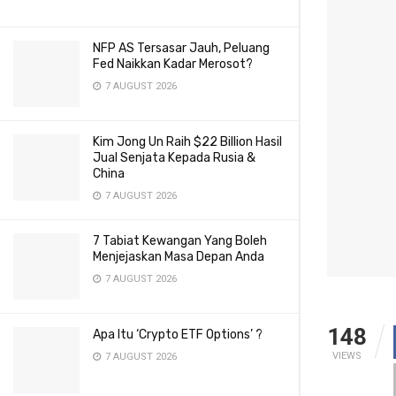
NFP AS Tersasar Jauh, Peluang
Fed Naikkan Kadar Merosot?
7 AUGUST 2026
Kim Jong Un Raih $22 Billion Hasil
Jual Senjata Kepada Rusia &
China
7 AUGUST 2026
7 Tabiat Kewangan Yang Boleh
Menjejaskan Masa Depan Anda
7 AUGUST 2026
148
Apa Itu ‘Crypto ETF Options’ ?
VIEWS
7 AUGUST 2026