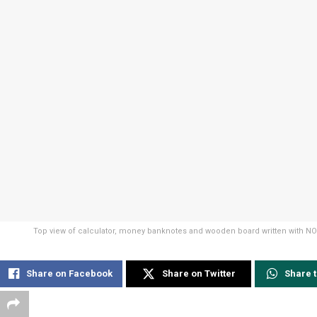
Top view of calculator, money banknotes and wooden board written with 
Share on Facebook
Share on Twitter
Share 