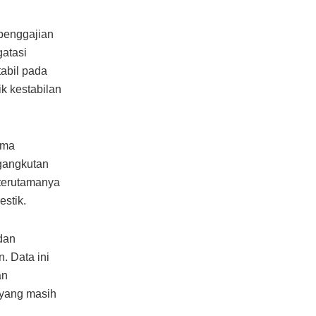
penggajian
gatasi
abil pada
k kestabilan
ama
gangkutan
terutamanya
estik.
dan
 Data ini
an
 yang masih