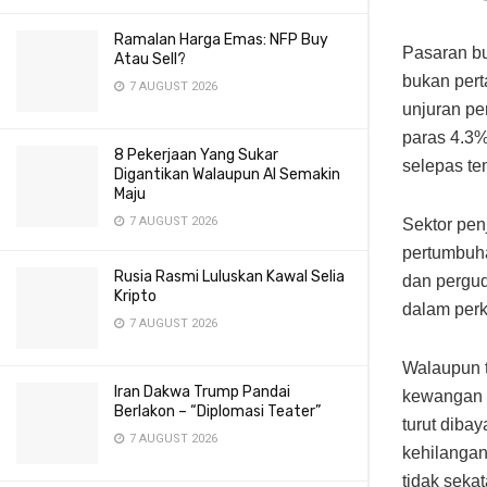
Ramalan Harga Emas: NFP Buy
Pasaran b
Atau Sell?
bukan pert
7 AUGUST 2026
unjuran pe
paras 4.3%
8 Pekerjaan Yang Sukar
selepas t
Digantikan Walaupun AI Semakin
Maju
7 AUGUST 2026
Sektor pen
pertumbuha
Rusia Rasmi Luluskan Kawal Selia
dan pergu
Kripto
dalam perk
7 AUGUST 2026
Walaupun t
Iran Dakwa Trump Pandai
kewangan 
Berlakon – “Diplomasi Teater”
turut diba
7 AUGUST 2026
kehilangan
tidak sekat