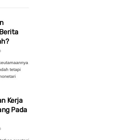
in
Berita
ah?
0
 keutamaannya
ndah tetapi
onetari
an Kerja
ang Pada
0