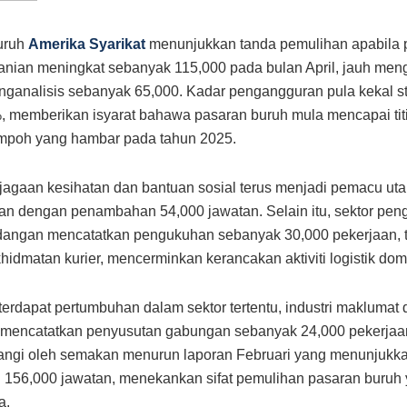
uruh
Amerika Syarikat
menunjukkan tanda pemulihan apabila 
anian meningkat sebanyak 115,000 pada bulan April, jauh men
nganalisis sebanyak 65,000. Kadar pengangguran pula kekal st
, memberikan isyarat bahawa pasaran buruh mula mencapai titi
empoh yang hambar pada tahun 2025.
jagaan kesihatan dan bantuan sosial terus menjadi pemacu ut
n dengan penambahan 54,000 jawatan. Selain itu, sektor pen
dangan mencatatkan pengukuhan sebanyak 30,000 pekerjaan, 
hidmatan kurier, mencerminkan kerancakan aktiviti logistik dom
erdapat pertumbuhan dalam sektor tertentu, industri maklumat 
mencatatkan penyusutan gabungan sebanyak 24,000 pekerjaan.
yangi oleh semakan menurun laporan Februari yang menunjukk
 156,000 jawatan, menekankan sifat pemulihan pasaran buruh
a.