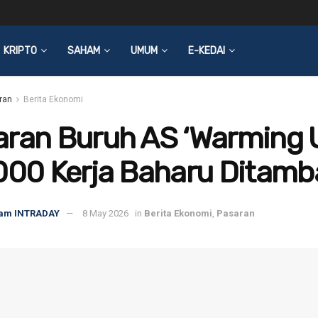
KRIPTO
SAHAM
UMUM
E-KEDAI
ran
Berita Ekonomi
ran Buruh AS ‘Warming U
000 Kerja Baharu Ditamb
am INTRADAY
8 May 2026
in
Berita Ekonomi
,
Pasaran