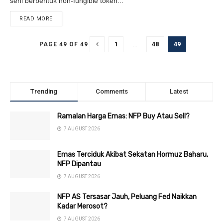
seni berbentuk non-fungible token...
READ MORE
DETAILS
1
…
48
49
PAGE 49 OF 49
Trending
Comments
Latest
Ramalan Harga Emas: NFP Buy Atau Sell?
7 AUGUST 2026
Emas Terciduk Akibat Sekatan Hormuz Baharu,
NFP Dipantau
7 AUGUST 2026
NFP AS Tersasar Jauh, Peluang Fed Naikkan
Kadar Merosot?
7 AUGUST 2026