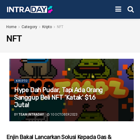
Home
Category
Kripto
NFT
NFT
KRIPTO
Hype Dah Pudar, Tapi Ada Orang
Sanggup Beli NFT ‘Katak’ $1.6
Juta!
BY
TEAM INTRADAY
10 OCTOBER 2023
Enjin Bakal Lancarkan Solusi Kepada Gas &