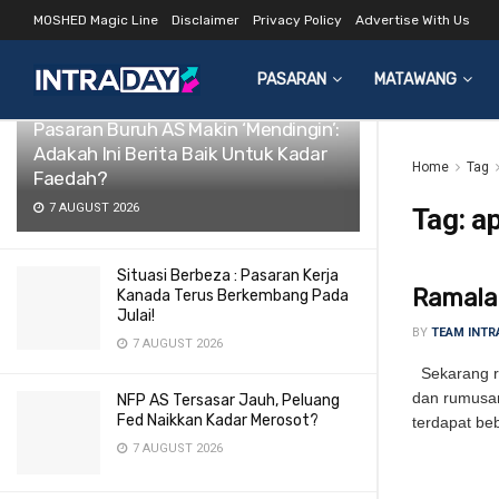
MOSHED Magic Line
Disclaimer
Privacy Policy
Advertise With Us
LATEST
TRENDING
Filter
PASARAN
MATAWANG
Pasaran Buruh AS Makin ‘Mendingin’:
Adakah Ini Berita Baik Untuk Kadar
Home
Tag
Faedah?
7 AUGUST 2026
Tag:
ap
Situasi Berbeza : Pasaran Kerja
Ramala
Kanada Terus Berkembang Pada
Julai!
BY
TEAM INTR
7 AUGUST 2026
Sekarang ra
dan rumusan
NFP AS Tersasar Jauh, Peluang
Fed Naikkan Kadar Merosot?
terdapat beb
7 AUGUST 2026