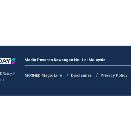
Media Pasaran Kewangan No. 1 di Malaysia
DAY.my ⚡
MOSHED Magic Line
Disclaimer
Privacy Policy
13.