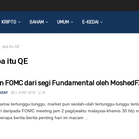
KRIPTO
SAHAM
UMUM
E-KEDAI
apa itu QE
a itu QE
n FOMC dari segi Fundamental oleh MoshedF
ADAY
2 JUNE 2018
0
mai tertunggu-tunggu, market pun seolah-olah tertunggu-tunggu ten
 daripada FOMC meeting jam 2 pagi(waktu malaysia-khamis 30 hb) n
erapa berita-berita penting hari ini macam ...