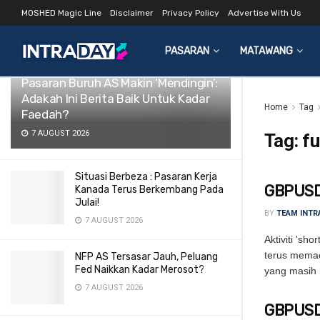
MOSHED Magic Line
Disclaimer
Privacy Policy
Advertise With Us
LATEST
TRENDING
Filter
PASARAN
MATAWANG
Pasaran Buruh AS Makin ‘Mendingin’:
Adakah Ini Berita Baik Untuk Kadar
Home
Tag
Faedah?
7 AUGUST 2026
Tag:
f
Situasi Berbeza : Pasaran Kerja
GBPUSD
Kanada Terus Berkembang Pada
Julai!
BY
TEAM INTR
7 AUGUST 2026
Aktiviti 's
terus memacu
NFP AS Tersasar Jauh, Peluang
Fed Naikkan Kadar Merosot?
yang masih 
7 AUGUST 2026
GBPUSD 