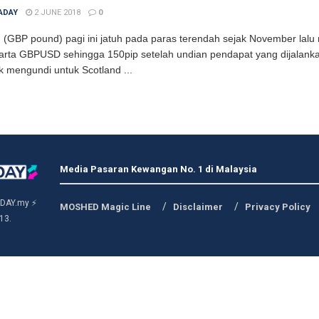
ADAY
2 JUNE 2018
0
ing (GBP pound) pagi ini jatuh pada paras terendah sejak November la
carta GBPUSD sehingga 150pip setelah undian pendapat yang dijalank
k mengundi untuk Scotland ...
Media Pasaran Kewangan No. 1 di Malaysia
DAY.my ⚡
MOSHED Magic Line
Disclaimer
Privacy Policy
13.