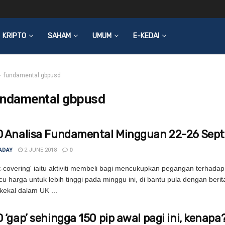
KRIPTO
SAHAM
UMUM
E-KEDAI
fundamental gbpusd
undamental gbpusd
 Analisa Fundamental Mingguan 22-26 Sept
ADAY
2 JUNE 2018
0
hort-covering' iaitu aktiviti membeli bagi mencukupkan pegangan terha
 harga untuk lebih tinggi pada minggu ini, di bantu pula dengan berit
kekal dalam UK ...
‘gap’ sehingga 150 pip awal pagi ini, kenapa