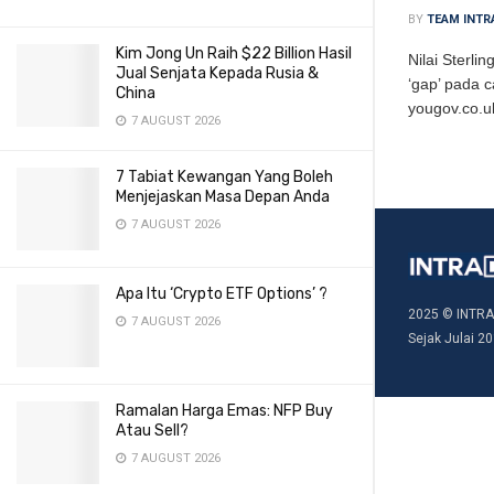
BY
TEAM INTR
Kim Jong Un Raih $22 Billion Hasil
Nilai Sterl
Jual Senjata Kepada Rusia &
‘gap’ pada 
China
yougov.co.u
7 AUGUST 2026
7 Tabiat Kewangan Yang Boleh
Menjejaskan Masa Depan Anda
7 AUGUST 2026
Apa Itu ‘Crypto ETF Options’ ?
2025 © INTRA
7 AUGUST 2026
Sejak Julai 20
Ramalan Harga Emas: NFP Buy
Atau Sell?
7 AUGUST 2026