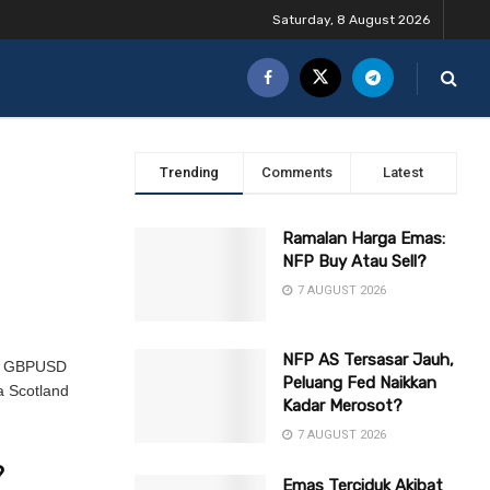
Saturday, 8 August 2026
Trending
Comments
Latest
Ramalan Harga Emas:
NFP Buy Atau Sell?
7 AUGUST 2026
NFP AS Tersasar Jauh,
dap GBPUSD
Peluang Fed Naikkan
a Scotland
Kadar Merosot?
7 AUGUST 2026
?
Emas Terciduk Akibat