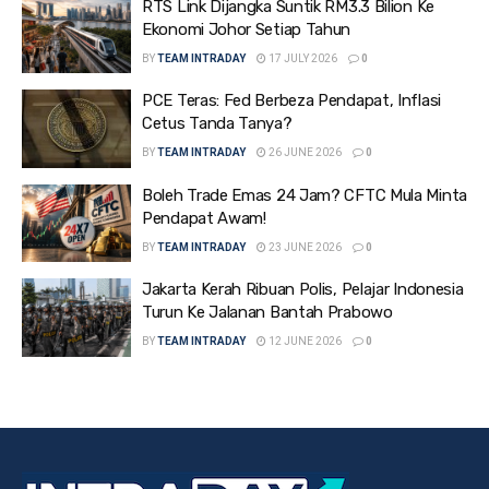
RTS Link Dijangka Suntik RM3.3 Bilion Ke
Ekonomi Johor Setiap Tahun
BY
TEAM INTRADAY
17 JULY 2026
0
PCE Teras: Fed Berbeza Pendapat, Inflasi
Cetus Tanda Tanya?
BY
TEAM INTRADAY
26 JUNE 2026
0
Boleh Trade Emas 24 Jam? CFTC Mula Minta
Pendapat Awam!
BY
TEAM INTRADAY
23 JUNE 2026
0
Jakarta Kerah Ribuan Polis, Pelajar Indonesia
Turun Ke Jalanan Bantah Prabowo
BY
TEAM INTRADAY
12 JUNE 2026
0