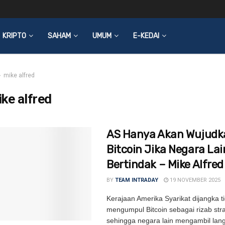
KRIPTO
SAHAM
UMUM
E-KEDAI
mike alfred
ke alfred
AS Hanya Akan Wujudk
Bitcoin Jika Negara Lai
Bertindak – Mike Alfred
BY
TEAM INTRADAY
19 NOVEMBER 2025
Kerajaan Amerika Syarikat dijangka 
mengumpul Bitcoin sebagai rizab stra
sehingga negara lain mengambil lan