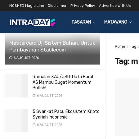
MOSHED Magic Line
Disclaimer
Privacy Policy
Advertise With Us
LATEST
TRENDING
Filter
PASARAN
MATAWANG
Mastercard Uji Sistem Baharu Untuk
Home
Tag
Pembayaran Stablecoin
6 AUGUST 2026
Tag:
mi
Ramalan XAU/USD: Data Buruh
AS Mampu Gugat Momentum
Bullish!
6 AUGUST 2026
5 Syarikat Pacu Ekosistem Kripto
Syariah Indonesia
6 AUGUST 2026