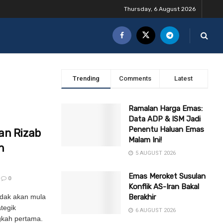
Thursday, 6 August 2026
Trending
Comments
Latest
Ramalan Harga Emas:
Data ADP & ISM Jadi
Penentu Haluan Emas
an Rizab
Malam Ini!
n
5 AUGUST 2026
Emas Meroket Susulan
0
Konflik AS-Iran Bakal
tidak akan mula
Berakhir
tegik
6 AUGUST 2026
gkah pertama.