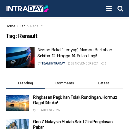
Home
Tag
Renault
Tag:
Renault
Nissan Bakal ‘Lenyap’, Mampu Bertahan
Sekitar 12 Hingga 14 Bulan Lagi!
BY
TEAM INTRADAY
28 NOVEMBER 2024
0
Trending
Comments
Latest
Ringkasan Pagi: Iran Tolak Rundingan, Hormuz
Gagal Dibuka!
10 AUGUST 2026
Gen Z Malaysia Mudah Sakit? Ini Penjelasan
Pakar