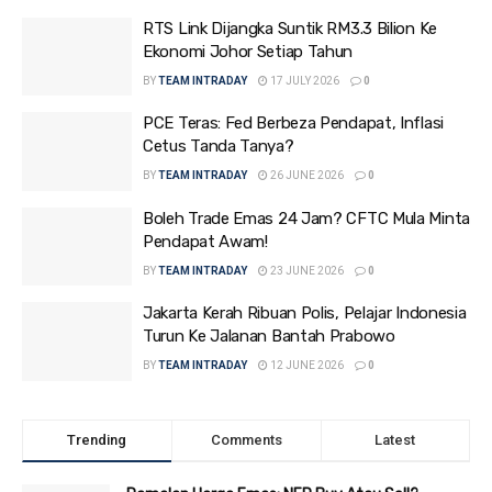
RTS Link Dijangka Suntik RM3.3 Bilion Ke
Ekonomi Johor Setiap Tahun
BY
TEAM INTRADAY
17 JULY 2026
0
PCE Teras: Fed Berbeza Pendapat, Inflasi
Cetus Tanda Tanya?
BY
TEAM INTRADAY
26 JUNE 2026
0
Boleh Trade Emas 24 Jam? CFTC Mula Minta
Pendapat Awam!
BY
TEAM INTRADAY
23 JUNE 2026
0
Jakarta Kerah Ribuan Polis, Pelajar Indonesia
Turun Ke Jalanan Bantah Prabowo
BY
TEAM INTRADAY
12 JUNE 2026
0
Trending
Comments
Latest